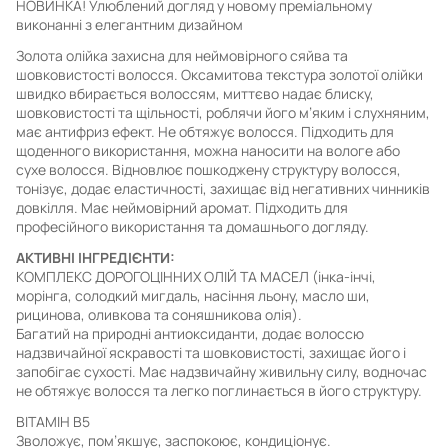
НОВИНКА! Улюблений догляд у новому преміальному
виконанні з елегантним дизайном
Золота олійка захисна для неймовірного сяйва та
шовковистості волосся. Оксамитова текстура золотої олійки
швидко вбирається волоссям, миттєво надає блиску,
шовковистості та щільності, роблячи його м’яким і слухняним,
має антифриз ефект. Не обтяжує волосся. Підходить для
щоденного використання, можна наносити на вологе або
сухе волосся. Відновлює пошкоджену структуру волосся,
тонізує, додає еластичності, захищає від негативних чинників
довкілля. Має неймовірний аромат. Підходить для
професійного використання та домашнього догляду.
АКТИВНІ ІНГРЕДІЄНТИ:
КОМПЛЕКС ДОРОГОЦІННИХ ОЛІЙ ТА МАСЕЛ (інка-інчі,
морінга, солодкий мигдаль, насіння льону, масло ши,
рицинова, оливкова та соняшникова олія).
Багатий на природні антиоксиданти, додає волоссю
надзвичайної яскравості та шовковистості, захищає його і
запобігає сухості. Має надзвичайну живильну силу, водночас
не обтяжує волосся та легко поглинається в його структуру.
ВІТАМІН В5
Зволожує, пом’якшує, заспокоює, кондиціонує.