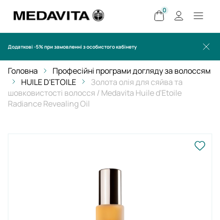
0
Додаткові -5% при замовленні з особистого кабінету
Головна
Професійні програми догляду за волоссям
HUILE D'ETOILE
Золота олія для сяйва та
шовковистості волосся / Medavita Huile d'Etoile
Radiance Revealing Oil