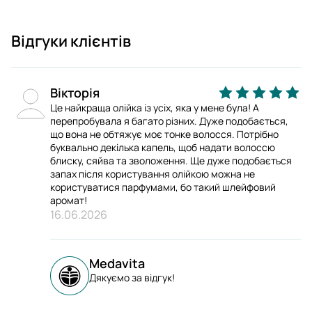
Відгуки клієнтів
Вікторія
Це найкраща олійка із усіх, яка у мене була! А
перепробувала я багато різних. Дуже подобається,
що вона не обтяжує моє тонке волосся. Потрібно
буквально декілька капель, щоб надати волоссю
блиску, сяйва та зволоження. Ще дуже подобається
запах після користування олійкою можна не
користуватися парфумами, бо такий шлейфовий
аромат!
16.06.2026
Medavita
Дякуємо за відгук!