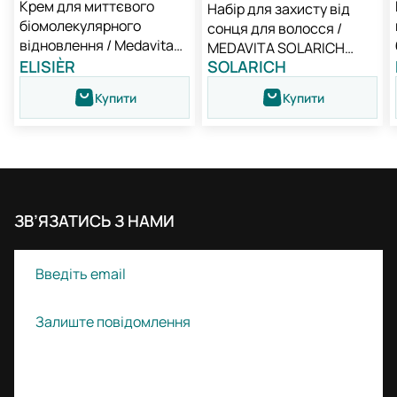
Крем для миттєвого
Набір для захисту від
біомолекулярного
сонця для волосся /
відновлення / Medavita
MEDAVITA SOLARICH
Elisièr Instant Bond Repair
ELISIÈR
SOLARICH
NEW
Leave-in Cream
Купити
Купити
ЗВ’ЯЗАТИСЬ З НАМИ