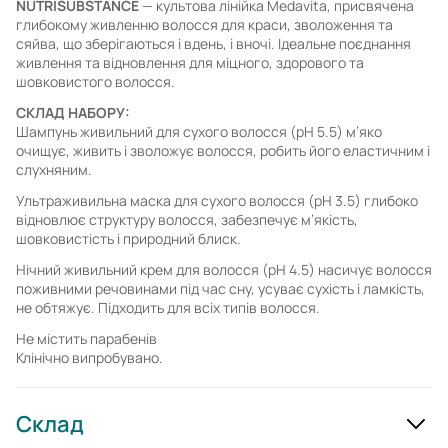
NUTRISUBSTANCE
— культова лінійка Medavita, присвячена
глибокому живленню волосся для краси, зволоження та
сяйва, що зберігаються і вдень, і вночі. Ідеальне поєднання
живлення та відновлення для міцного, здорового та
шовковистого волосся.
СКЛАД НАБОРУ:
Шампунь живильний для сухого волосся (pH 5.5) м’яко
очищує, живить і зволожує волосся, робить його еластичним і
слухняним.
Ультраживильна маска для сухого волосся (pH 3.5) глибоко
відновлює структуру волосся, забезпечує м’якість,
шовковистість і природний блиск.
Нічний живильний крем для волосся (pH 4.5) насичує волосся
поживними речовинами під час сну, усуває сухість і ламкість,
не обтяжує. Підходить для всіх типів волосся.
Не містить парабенів
Клінічно випробувано.
Склад