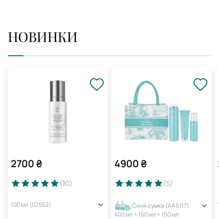
НОВИНКИ
2700
₴
4900
₴
(10
)
(5
)
100 мл (02552)
Синя сумка (AA5117)
400 мл + 150 мл + 150 мл