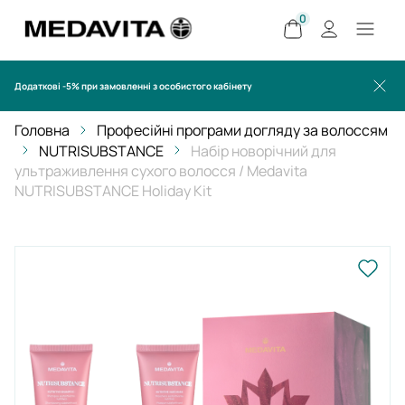
0
Додаткові -5% при замовленні з особистого кабінету
Головна
Професійні програми догляду за волоссям
NUTRISUBSTANCE
Набір новорічний для
ультраживлення cухого волосся / Medavita
NUTRISUBSTANCE Holiday Kit