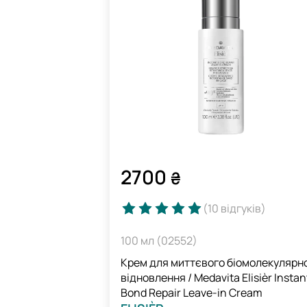
2700
₴
(10
відгуків
)
100 мл (02552)
Крем для миттєвого біомолекулярн
відновлення / Medavita Elisièr Instan
Bond Repair Leave-in Cream