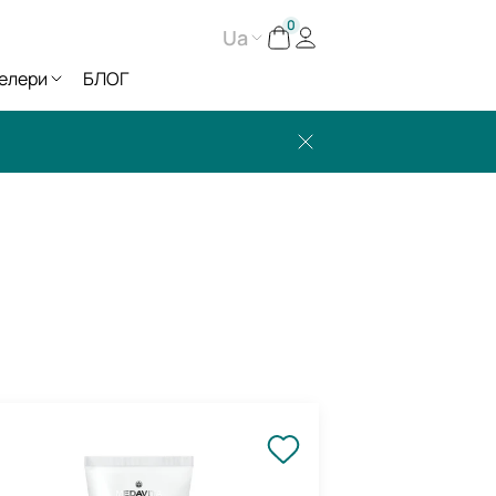
0
Ua
елери
БЛОГ