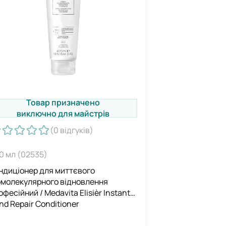
Товар призначено
виключно для майстрів
(0
відгуків
)
0 мл (02535)
ндиціонер для миттєвого
омолекулярного відновлення
офесійний / Medavita Elisièr Instant
nd Repair Conditioner