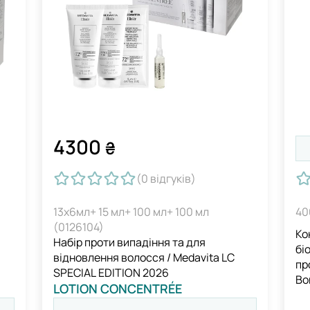
4300
₴
(0
відгуків
)
13х6мл+ 15 мл+ 100 мл+ 100 мл
40
(0126104)
Ко
Набір проти випадіння та для
бі
відновлення волосся / Medavita LC
пр
SPECIAL EDITION 2026
Bo
LOTION CONCENTRÉE