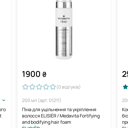
1900
2
₴
(0
відгуків
)
200 мл (арт. 01211)
20
ого
Піна для ущільнення та укріплення
Ко
t
волосся ELISIÈR / Medavita Fortifying
бі
and bodifying hair foam
пр