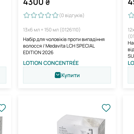
4300
4
₴
(0
відгуків
)
13х6 мл + 150 мл (0126110)
12
(0
я
Набір для чоловіків проти випадіння
На
волосся / Medavita LCH SPECIAL
ві
EDITION 2026
SU
LOTION CONCENTRÉE
L
Купити