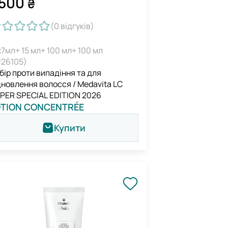
500
₴
(0
відгуків
)
х7мл+ 15 мл+ 100 мл+ 100 мл
126105)
бір проти випадіння та для
дновлення волосся / Medavita LC
PER SPECIAL EDITION 2026
OTION CONCENTRÉE
Купити