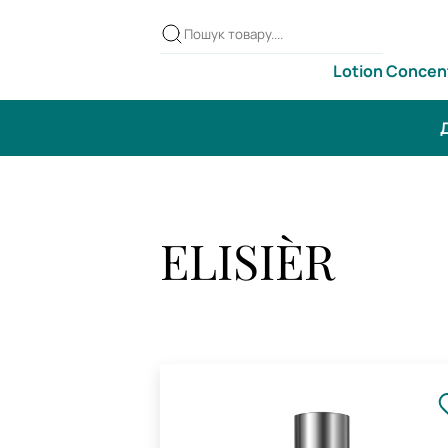
Lotion Concen
Д
ELISIÈR