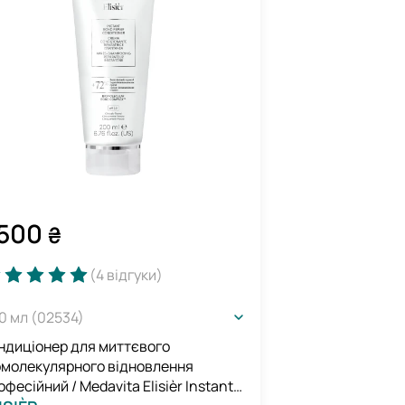
500
₴
(4
відгуки
)
0 мл (02534)
ндиціонер для миттєвого
омолекулярного відновлення
офесійний / Medavita Elisièr Instant