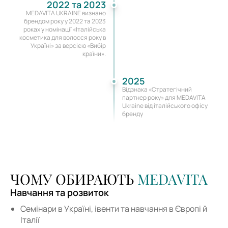
2022 та 2023
MEDAVITA UKRAINE визнано
брендом року у 2022 та 2023
роках у номінації «Італійська
косметика для волосся року в
Україні» за версією «Вибір
країни».
2025
Відзнака «Стратегічний
партнер року» для MEDAVITA
Ukraine від італійського офісу
бренду
ЧОМУ ОБИРАЮТЬ
MEDAVITA
Навчання та розвиток
Семінари в Україні, івенти та навчання в Європі й
Італії