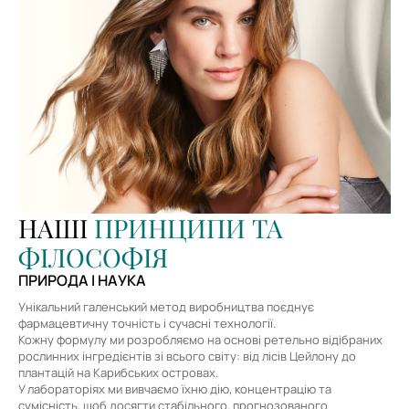
НАШІ
ПРИНЦИПИ ТА
ФІЛОСОФІЯ
ПРИРОДА І НАУКА
Унікальний галенський метод виробництва поєднує
фармацевтичну точність і сучасні технології.
Кожну формулу ми розробляємо на основі ретельно відібраних
рослинних інгредієнтів зі всього світу: від лісів Цейлону до
плантацій на Карибських островах.
У лабораторіях ми вивчаємо їхню дію, концентрацію та
сумісність, щоб досягти стабільного, прогнозованого