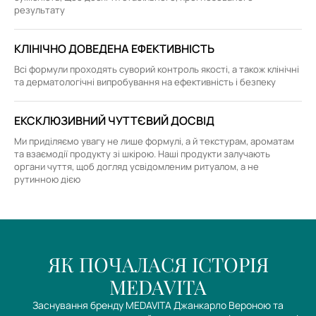
результату
КЛІНІЧНО ДОВЕДЕНА ЕФЕКТИВНІСТЬ
Всі формули проходять суворий контроль якості, а також клінічні
та дерматологічні випробування на ефективність і безпеку
ЕКСКЛЮЗИВНИЙ ЧУТТЄВИЙ ДОСВІД
Ми приділяємо увагу не лише формулі, а й текстурам, ароматам
та взаємодії продукту зі шкірою. Наші продукти залучають
органи чуття, щоб догляд усвідомленим ритуалом, а не
рутинною дією
ЯК ПОЧАЛАСЯ ІСТОРІЯ
MEDAVITA
Заснування бренду MEDAVITA Джанкарло Вероною та