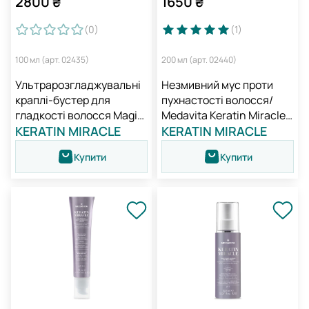
2800
₴
1650
₴
(0
)
(1
)
100 мл (арт. 02435)
200 мл (арт. 02440)
Ультрарозгладжувальні
Незмивний мус проти
краплі-бустер для
пухнастості волосся/
гладкості волосся Magic
Medavita Keratin Miracle
Drops / Medavita Keratin
KERATIN MIRACLE
Frizz Over Hair Mousse
KERATIN MIRACLE
Miracle Liss
Купити
Купити