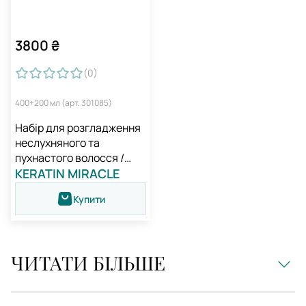
3800
₴
(0
)
400+200 мл (арт. 301085)
Набір для розгладження
неслухняного та
пухнастого волосся /
Medavita KERATIN
KERATIN MIRACLE
MIRACLE
Купити
ЧИТАТИ БІЛЬШЕ