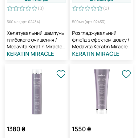
(0
)
(0
)
500 мл (арт. 02434)
500 мл (арт. 02433)
Хелатувальний шампунь
Розгладжувальний
глибокого очищення /
флюїд з ефектом шовку /
Medavita Keratin Miracle
Medavita Keratin Miracle
Pure Chelating Shampoo
KERATIN MIRACLE
Smoothing Fluid
KERATIN MIRACLE
1380
₴
1550
₴