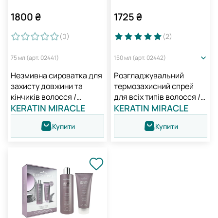
1800
₴
1725
₴
(0
)
(2
)
75 мл (арт. 02441)
150 мл (арт. 02442)
Незмивна сироватка для
Розгладжувальний
захисту довжини та
термозахисний спрей
кінчиків волосся /
для всіх типів волосся /
Medavita Keratin Miracle
KERATIN MIRACLE
Medavita Keratin Miracle
KERATIN MIRACLE
Go Smooth Hair
Smoothing Thermo
Купити
Купити
Foundation Serum
Defence Spray