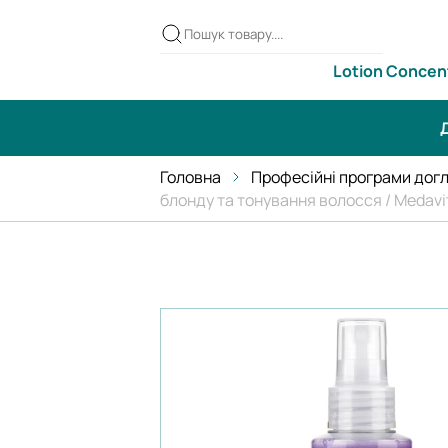
Lotion Concen
Д
Головна
Професійні програми дог
блонду та тонування волосся / Medavit