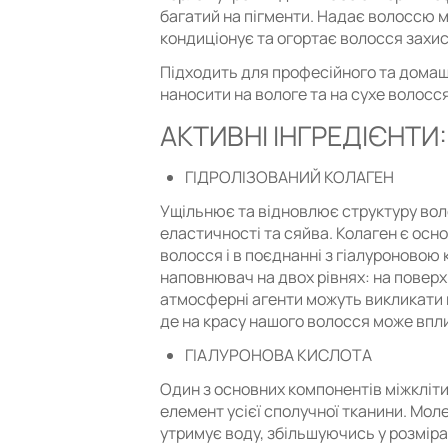
багатий на пігменти. Надає волоссю м'
кондиціонує та огортає волосся захи
Підходить для професійного та дома
наносити на вологе та на сухе волосся
АКТИВНІ ІНГРЕДІЄНТИ:
ГІДРОЛІЗОВАНИЙ КОЛАГЕН
Ущільнює та відновлює структуру вол
еластичності та сяйва. Колаген є осн
волосся і в поєднанні з гіалуроновою 
наповнювач на двох рівнях: на поверхні
атмосферні агенти можуть викликати 
де на красу нашого волосся може впли
ГІАЛУРОНОВА КИСЛОТА
Один з основних компонентів міжкліт
елемент усієї сполучної тканини. Мол
утримує воду, збільшуючись у розміра