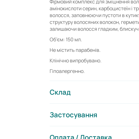
Фірмовий комплекс для зміцнення воло
амінокислоти серин, карбоцистеїн і т
волосся, заповнюючи пустоти в кутик
структуру волосяних волокон, гермет
залишаючи волосся гладким, блискучи
Об’єм: 150 мл.
Не містить парабенів.
Клінічно випробувано.
Гіпоалергенно.
Склад
Застосування
Оплата / Доставка