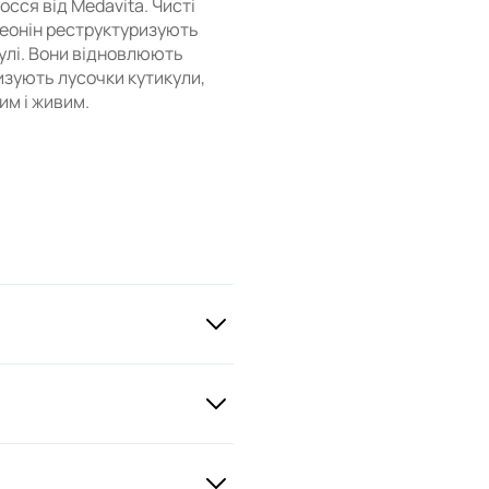
сся від Medavita. Чисті
реонін реструктуризують
улі. Вони відновлюють
изують лусочки кутикули,
м і живим.