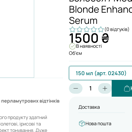
Blonde Enhanc
Serum
(0 відгуків)
1500 ₴
В наявності
Об'єм
150 мл (арт. 02430)
 перламутрових відтінків
Доставка
ного продукту здатний
Нова пошта
олетові, ірисові та
фект тонування. Дуже