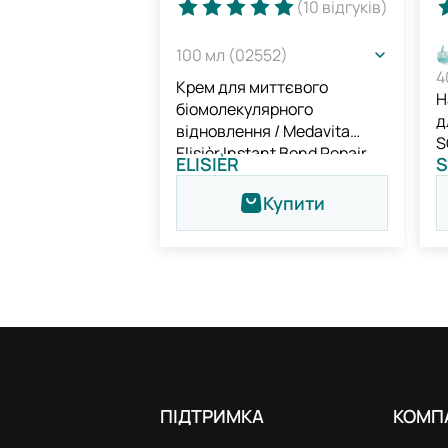
(10
відгуків
)
100 мл (02552)
4
Крем для миттєвого
Н
біомолекулярного
д
відновлення / Medavita
S
Elisièr Instant Bond Repair
ELISIÈR
S
Leave-in Cream
Купити
ПІДТРИМКА
КОМП