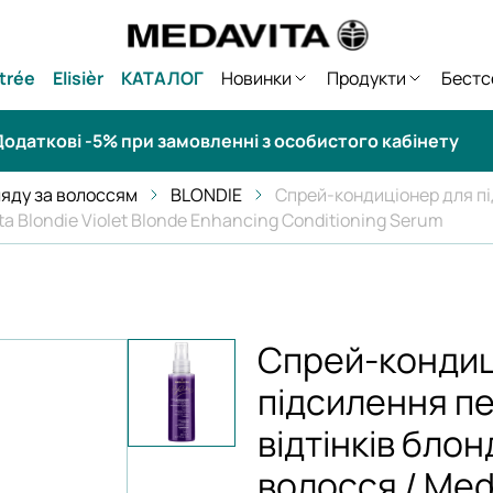
trée
Elisièr
КАТАЛОГ
Новинки
Продукти
Бестс
одаткові -5% при замовленні з особистого кабінету
ляду за волоссям
BLONDIE
Спрей-кондиціонер для пі
a Blondie Violet Blonde Enhancing Conditioning Serum
Спрей-кондиц
підсилення п
відтінків бло
волосся / Meda