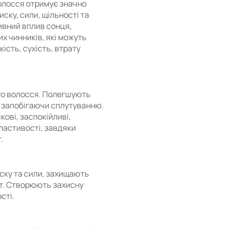
волосся отримує значно
ску, сили, щільності та
ивний вплив сонця,
х чинників, які можуть
ість, сухість, втрату
о волосся. Полегшують
, запобігаючи сплутуванню.
ові, заспокійливі,
ластивості, завдяки
.
ку та сили, захищають
т. Створюють захисну
сті.