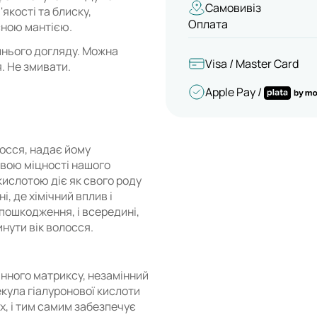
Самовивіз
якості та блиску,
Оплата
сною мантією.
шнього догляду. Можна
Visa / Master Card
. Не змивати.
Apple Pay /
осся, надає йому
овою міцності нашого
кислотою діє як свого роду
, де хімічний вплив і
пошкодження, і всередині,
нути вік волосся.
инного матриксу, незамінний
екула гіалуронової кислоти
х, і тим самим забезпечує