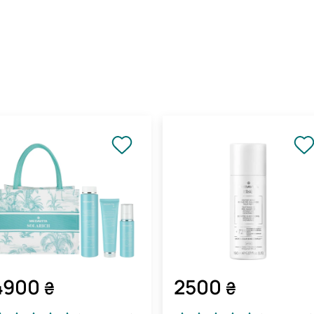
4900
2500
₴
₴