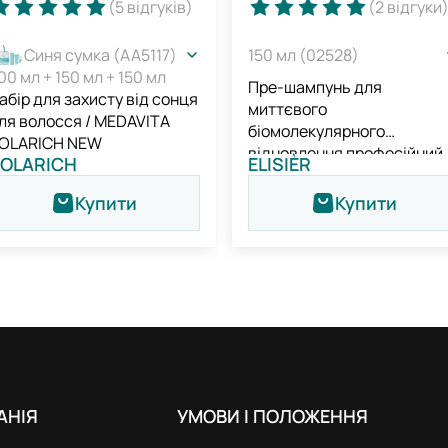
(5
відгуків
)
(2
відгуки
Синя сумка (AA5117)
150 мл (02528)
00 мл + 150 мл + 150 мл
Пре-шампунь для
абір для захисту від сонця
миттєвого
ля волосся / MEDAVITA
біомолекулярного
OLARICH NEW
відновлення професійний 
OLARICH
ELISIÈR
Medavita Elisièr Instant Bo
Repair Pre-shampoo
Купити
Купити
Treatment
АНIЯ
УМОВИ І ПОЛОЖЕННЯ