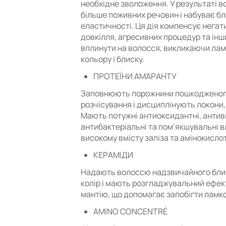
необхідне зволоження. У результаті 
більше поживних речовин і набуває бли
еластичності. Ця дія компенсує негат
довкілля, агресивних процедур та інши
вплинути на волосся, викликаючи ламк
кольору і блиску.
ПРОТЕЇНИ АМАРАНТУ
Заповнюють порожнини пошкодженог
розчісування і дисциплінують локони
Мають потужні антиоксидантні, антивік
антибактеріальні та пом’якшувальні в
високому вмісту заліза та амінокислот
КЕРАМІДИ
Надають волоссю надзвичайного блис
колір і мають розгладжувальний ефек
мантію, що допомагає запобігти ламко
AMINO CONCENTRÉ