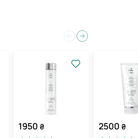
1950
2500
₴
₴