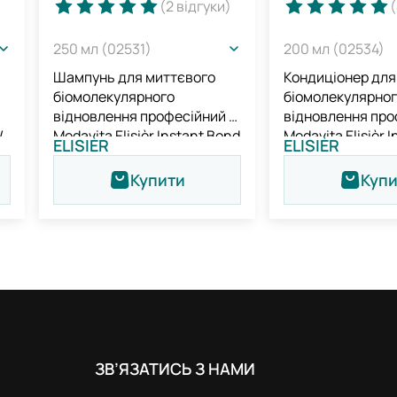
)
(2
відгуки
)
(
250 мл (02531)
200 мл (02534)
Шампунь для миттєвого
Кондиціонер для
біомолекулярного
біомолекулярно
відновлення професійний /
відновлення про
/
Medavita Elisièr Instant Bond
Medavita Elisièr 
ELISIÈR
ELISIÈR
nd
Repair Shampoo
Repair Condition
Купити
Куп
ЗВ’ЯЗАТИСЬ З НАМИ