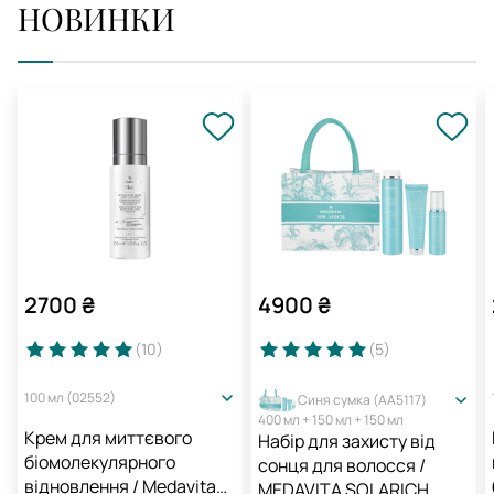
НОВИНКИ
2700
₴
4900
₴
(10
)
(5
)
100 мл (02552)
Синя сумка (AA5117)
400 мл + 150 мл + 150 мл
Крем для миттєвого
Набір для захисту від
біомолекулярного
сонця для волосся /
відновлення / Medavita
MEDAVITA SOLARICH