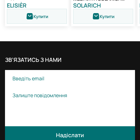
Elisièr Instant Bond Repair
ELISIÈR
SOLARICH
NEW
Leave-in Cream
Купити
Купити
ЗВ’ЯЗАТИСЬ З НАМИ
Надіслати