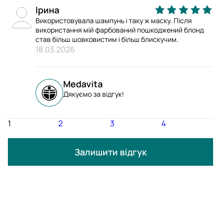
Ірина
Використовувала шампунь і таку ж маску. Після
використання мій фарбований пошкоджений блонд
став більш шовковистим і більш блискучим.
18.03.2026
Medavita
Дякуємо за відгук!
1
2
3
4
Залишити відгук