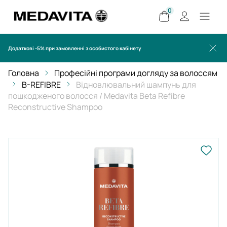
0
Додаткові -5% при замовленні з особистого кабінету
Головна
Професійні програми догляду за волоссям
B-REFIBRE
Відновлювальний шампунь для
пошкодженого волосся / Medavita Beta Refibre
Reconstructive Shampoo