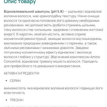
Опис товару
Відновлювальний шампунь (pH 5.8)
— ущільнює і відновлює
волокна волосся, має кремоподібну текстуру. Ніжно очищує
волосся та одночасно поповнює його довжину необхідними
речовинами, які допомагають зробити стрижень щільним,
тому волосся стає сильнішим, здоровим і сповненим життєвої
енергії. ß-каротин, який він містить, активно сприяє
косметичній реконструкції, захищає волосся від пошкоджень,
викликаних природним зневодненням і старінням, а також
хімічними речовинами і чинниками довкілля. Завдяки
потужному косметичному ефекту відновлює і зволожує
волосся глибоко у структурі. Збагачений комплексом Amino
Concentré, відновлює тривалу міцність волосся. Підходить
для професійного та домашнього використання.
АКТИВНІ ІНГРЕДІЄНТИ:
СЕРИН
амінокислота, яка відновлює волокна волосся і підвищує його
еластичність
ТРЕОНІН