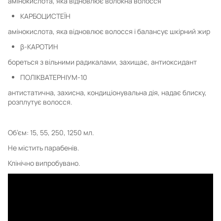
амінокислота, яка відновлює волокна волосся
КАРБОЦИСТЕЇН
амінокислота, яка відновлює волосся і балансує шкірний жир
β-КАРОТИН
бореться з вільними радикалами, захищає, антиоксидант
ПОЛІКВАТЕРНІУМ-10
антистатична, захисна, кондиціонувальна дія, надає блиску,
розплутує волосся.
Об’єм: 15, 55, 250, 1250 мл.
Не містить парабенів.
Клінічно випробувано.