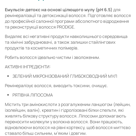
Емульсія-детокс на основі цілющого мулу (pH 6.5)
для
ремінералізації та детоксикації волосся. Підготовляє волосся
до професійної салонної програми абсолютного відродження
та реконструкції волосся PRODIGE.
Видаляє всі негативні продукти навколишнього середовища
та хімічні забруднювачі, а також залишки стайлінгових
продуктів та косметичних полімерів.
Робить волосся ідеально чистим і зволоженим.
АКТИВНІ ІНГРЕДІЄНТИ:
ЗЕЛЕНИЙ МІКРОНІЗОВАНИЙ ГЛИБОКОВОДНИЙ МУЛ
Ремінералізує волосся, виводить токсини, очищує.
РЯТІВНА ЛІПОСОМА
Містить три амінокислоти з розгалуженим ланцюгом (лейцин,
ізолейцин, валін), креатин і гідролізовані білки спельти, які
живлять білкову структуру волосся. Ліпосоми допомагають
переносити молекули у волокна волосся. Вони працюють,
відновлюючи волосся на рівні кортексу, щоб волосся миттєво
ставало більш сильним, м’яким і довгим.