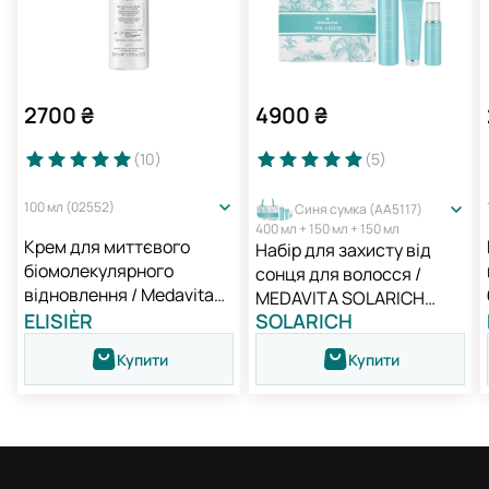
2700
₴
4900
₴
(10
)
(5
)
100 мл (02552)
Синя сумка (AA5117)
400 мл + 150 мл + 150 мл
Крем для миттєвого
Набір для захисту від
біомолекулярного
сонця для волосся /
відновлення / Medavita
MEDAVITA SOLARICH
Elisièr Instant Bond Repair
ELISIÈR
SOLARICH
NEW
Leave-in Cream
Купити
Купити