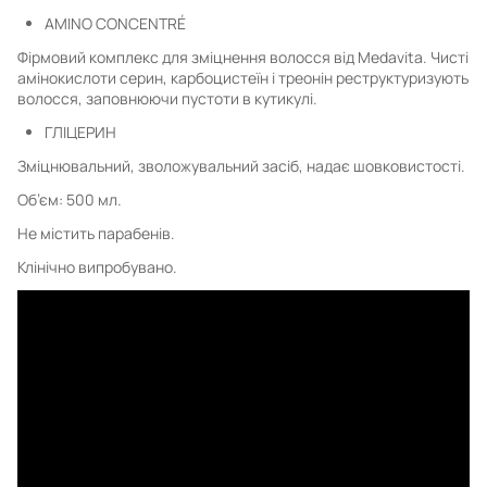
AMINO CONCENTRÉ
Фірмовий комплекс для зміцнення волосся від Medavita. Чисті
амінокислоти серин, карбоцистеїн і треонін реструктуризують
волосся, заповнюючи пустоти в кутикулі.
ГЛІЦЕРИН
Зміцнювальний, зволожувальний засіб, надає шовковистості.
Об’єм: 500 мл.
Не містить парабенів.
Клінічно випробувано.