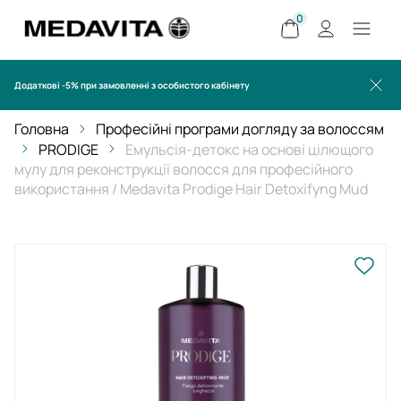
0
Додаткові -5% при замовленні з особистого кабінету
Головна
Професійні програми догляду за волоссям
PRODIGE
Емульсія-детокс на основі цілющого
мулу для реконструкції волосся для професійного
використання / Medavita Prodige Hair Detoxifyng Mud