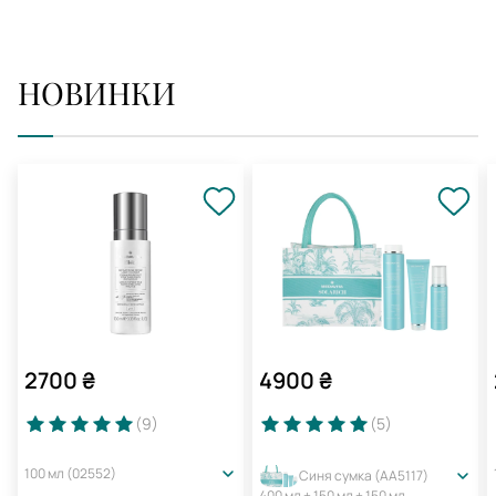
НОВИНКИ
2700
₴
4900
₴
(9
)
(5
)
100 мл (02552)
Синя сумка (AA5117)
400 мл + 150 мл + 150 мл