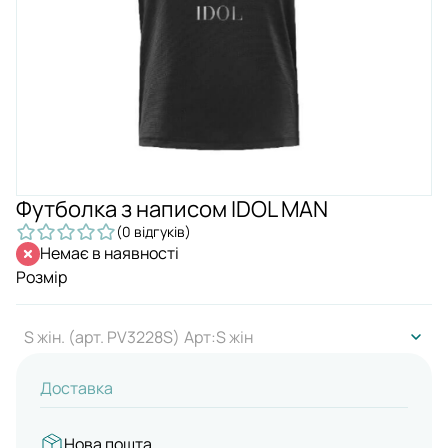
Футболка з написом IDOL MAN
(0 відгуків)
Немає в наявності
Розмір
S жін. (арт. PV3228S)
Арт:S жін
Доставка
Нова пошта