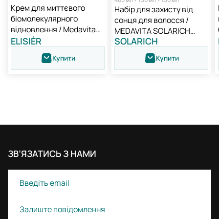
Крем для миттєвого
Набір для захисту від
біомолекулярного
сонця для волосся /
відновлення / Medavita
MEDAVITA SOLARICH
Elisièr Instant Bond Repair
ELISIÈR
SOLARICH
NEW
Leave-in Cream
Купити
Купити
ЗВ’ЯЗАТИСЬ З НАМИ