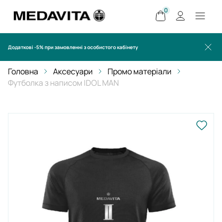
0
Додаткові -5% при замовленні з особистого кабінету
Головна
Аксесуари
Промо матеріали
Футболка з написом IDOL MAN