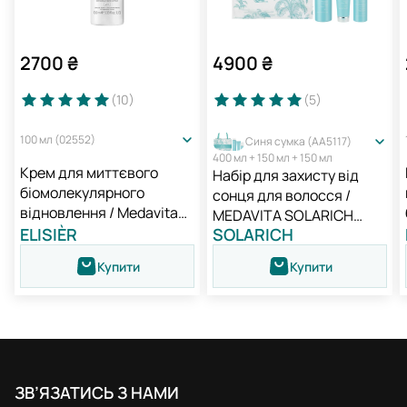
2700
₴
4900
₴
(10
)
(5
)
100 мл (02552)
Синя сумка (AA5117)
400 мл + 150 мл + 150 мл
Крем для миттєвого
Набір для захисту від
біомолекулярного
сонця для волосся /
відновлення / Medavita
MEDAVITA SOLARICH
Elisièr Instant Bond Repair
ELISIÈR
SOLARICH
NEW
Leave-in Cream
Купити
Купити
ЗВ’ЯЗАТИСЬ З НАМИ