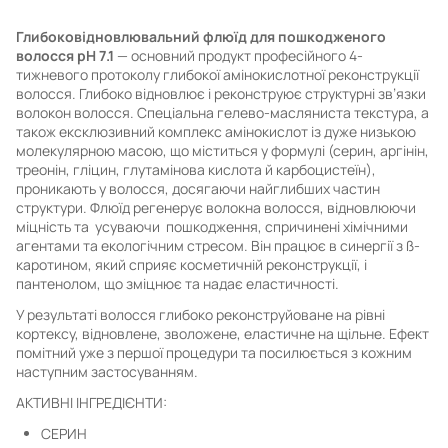
Глибоковідновлювальний флюїд для пошкодженого
волосся
pH 7.1
— основний продукт професійного 4-
тижневого протоколу глибокої амінокислотної реконструкції
волосся. Глибоко відновлює і реконструює структурні зв’язки
волокон волосся. Спеціальна гелево-масляниста текстура, а
також ексклюзивний комплекс амінокислот із дуже низькою
молекулярною масою, що міститься у формулі (серин, аргінін,
треонін, гліцин, глутамінова кислота й карбоцистеїн),
проникають у волосся, досягаючи найглибших частин
структури. Флюїд регенерує волокна волосся, відновлюючи
міцність та усуваючи пошкодження, спричинені хімічними
агентами та екологічним стресом. Він працює в синергії з ß-
каротином, який сприяє косметичній реконструкції, і
пантенолом, що зміцнює та надає еластичності.
У результаті волосся глибоко реконструйоване на рівні
кортексу, відновлене, зволожене, еластичне на щільне. Ефект
помітний уже з першої процедури та посилюється з кожним
наступним застосуванням.
АКТИВНІ ІНГРЕДІЄНТИ:
СЕРИН