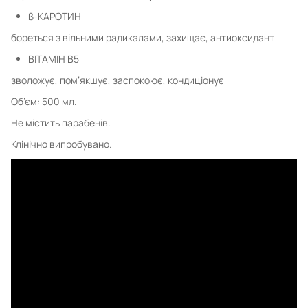
ß-КАРОТИН
бореться з вільними радикалами, захищає, антиоксидант
ВІТАМІН В5
зволожує, пом’якшує, заспокоює, кондиціонує
Об’єм: 500 мл.
Не містить парабенів.
Клінічно випробувано.