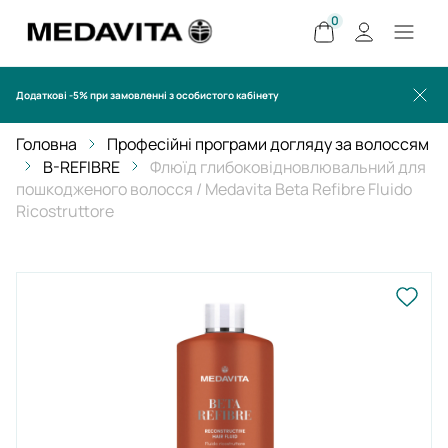
0
Додаткові -5% при замовленні з особистого кабінету
Головна
Професійні програми догляду за волоссям
B-REFIBRE
Флюїд глибоковідновлювальний для
пошкодженого волосся / Medavita Beta Refibre Fluido
Ricostruttore