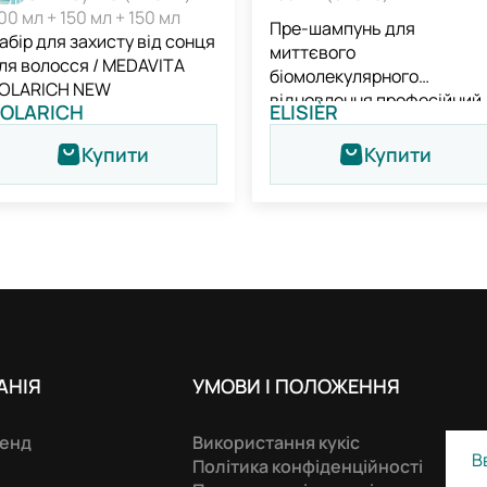
00 мл + 150 мл + 150 мл
Пре-шампунь для
абір для захисту від сонця
миттєвого
ля волосся / MEDAVITA
біомолекулярного
OLARICH NEW
відновлення професійний 
OLARICH
ELISIÈR
Medavita Elisièr Instant Bo
Repair Pre-shampoo
Купити
Купити
Treatment
АНIЯ
УМОВИ І ПОЛОЖЕННЯ
ренд
Використання кукіс
Політика конфіденційності