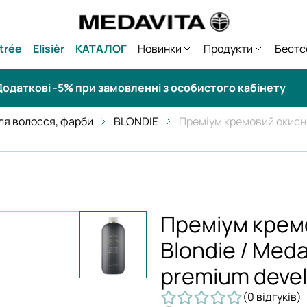
trée
Elisièr
КАТАЛОГ
Новинки
Продукти
Бестс
одаткові -5% при замовленні з особистого кабінету
для волосся, фарби
BLONDIE
Преміум кремовий окисни
Преміум крем
Blondie / Meda
premium deve
(0 відгуків)