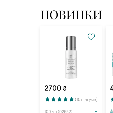
НОВИНКИ
2700
₴
(10
відгуків
)
100 мл (02552)