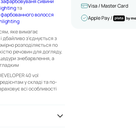
 зафарбовуваня сивини
Visa / Master Card
lighting
та
 фарбованного волосся
Apple Pay /
hlighting
сям, яке вимагає
і дбайливо з'єднується з
омірно розподіляється по
істю речовин для догляду,
оцедури знебарвлення, а
 гладким
EVELOPER 40 vol
едієнтам у складі та по-
враховує всі особливості