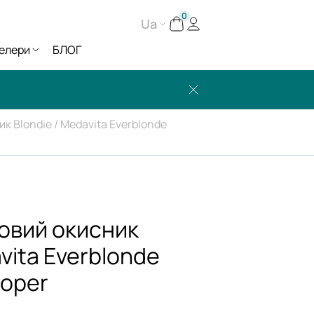
0
Ua
елери
БЛОГ
к Blondie / Medavita Everblonde
овий окисник
vita Everblonde
loper