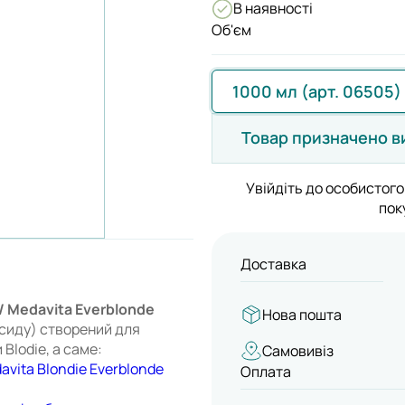
В наявності
Об'єм
1000 мл (арт. 06505)
Товар призначено в
Увійдіть до особистого
пок
Доставка
/ Medavita Everblonde
Нова пошта
ксиду) створений для
Blodie, а саме:
Самовивіз
ita Blondie Everblonde
Оплата