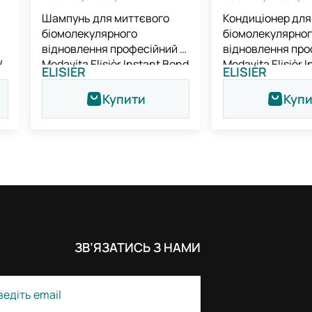
Шампунь для миттєвого
Кондиціонер для
біомолекулярного
біомолекулярно
відновлення професійний /
відновлення про
/
Medavita Elisièr Instant Bond
Medavita Elisièr 
ELISIÈR
ELISIÈR
nd
Repair Shampoo
Repair Condition
Купити
Куп
ЗВ’ЯЗАТИСЬ З НАМИ