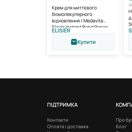
4
Крем для миттєвого
Н
біомолекулярного
д
відновлення / Medavita
S
Elisièr Instant Bond Repair
ELISIÈR
S
Leave-in Cream
Купити
ПІДТРИМКА
КОМП
Контакти
Про б
Оплата і доставка
Блог