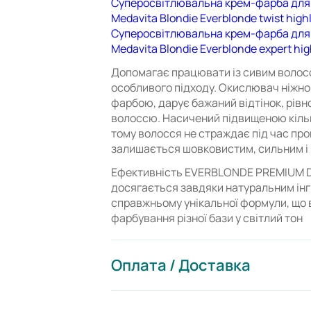
Суперосвітлювальна крем-фарба для
Medavita Blondie Everblonde twist high
Суперосвітлювальна крем-фарба для
Medavita Blondie Everblonde expert hig
Допомагає працювати із сивим волос
особливого підходу. Окислювач ніжно 
фарбою, дарує бажаний відтінок, рівн
волоссю. Насичений підвищеною кільк
тому волосся не страждає під час пр
залишається шовковистим, сильним і
Ефективність EVERBLONDE PREMIUM D
досягається завдяки натуральним інгр
справжньому унікальної формули, що 
фарбування різної бази у світлий тон
Оплата / Доставка