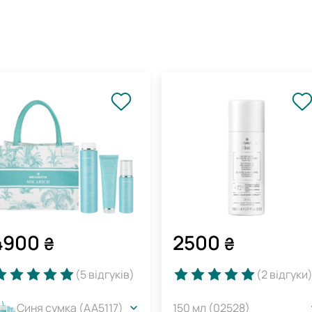
4900
2500
₴
₴
(5
відгуків
)
(2
відгуки
Синя сумка (AA5117)
150 мл (02528)