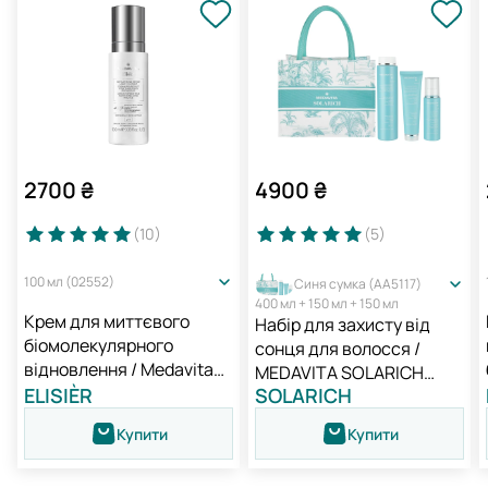
2700
₴
4900
₴
(10
)
(5
)
100 мл (02552)
Синя сумка (AA5117)
400 мл + 150 мл + 150 мл
Крем для миттєвого
Набір для захисту від
біомолекулярного
сонця для волосся /
відновлення / Medavita
MEDAVITA SOLARICH
Elisièr Instant Bond Repair
ELISIÈR
SOLARICH
NEW
Leave-in Cream
Купити
Купити