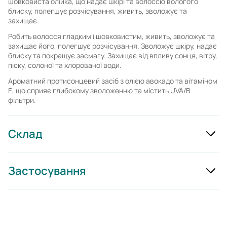
шовковиста олійка, що надає шкірі та волоссю вологого
блиску, полегшує розчісування, живить, зволожує та
захищає.
Робить волосся гладким і шовковистим, живить, зволожує та
захищає його, полегшує розчісування. Зволожує шкіру, надає
блиску та покращує засмагу. Захищає від впливу сонця, вітру,
піску, солоної та хлорованої води.
Ароматний протисонцевий засіб з олією авокадо та вітаміном
Е, що сприяє глибокому зволоженню та містить UVA/B
фільтри.
Склад
Застосування