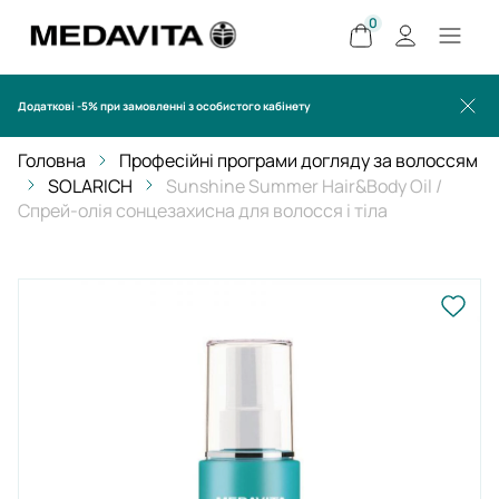
0
Додаткові -5% при замовленні з особистого кабінету
Головна
Професійні програми догляду за волоссям
SOLARICH
Sunshine Summer Hair&Body Oil /
Спрей-олія сонцезахисна для волосся і тіла