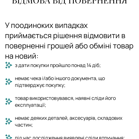
У поодиноких випадках
приймається рішення відмовити в
поверненні грошей або обміні товар
на новий:
з дати покупки пройшло понад 14 діб;
немає чека і/або іншого документа, що
підтверджує покупку;
товар використовувався, наявні сліди його
експлуатації;
немає деяких деталей, аксесуарів, складових
частин;
під час дослідження виявлені сліди втручання;