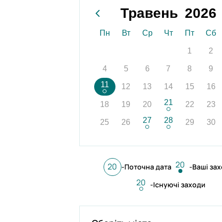
Травень
2026
Січ
Лют
Бе
Пн
Вт
Ср
Чт
Пт
Сб
1
2
Кві
Тра
Че
4
5
6
7
8
9
Лип
Сер
Ве
11
12
13
14
15
16
Жов
Лис
Гр
21
18
19
20
22
23
27
28
25
26
29
30
20
20
-Поточна дата
-Ваші за
20
-Існуючі заходи