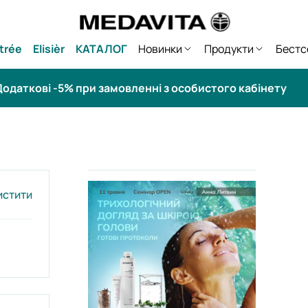
trée
Elisièr
КАТАЛОГ
Новинки
Продукти
Бестс
одаткові -5% при замовленні з особистого кабінету
истити