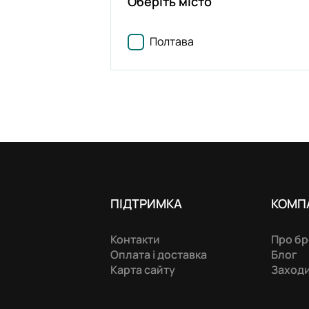
Оберіть місто
Полтава
ПІДТРИМКА
КОМП
Контакти
Про б
Оплата і доставка
Блог
Карта сайту
Заход