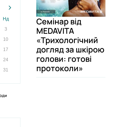
р
Семінар від
Нд
MEDAVITA
3
р
«Трихологічний
10
р
догляд за шкірою
17
голови: готові
у
24
протоколи»
31
ходи