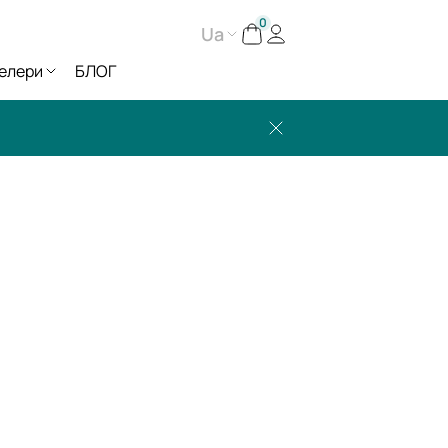
0
Ua
елери
БЛОГ