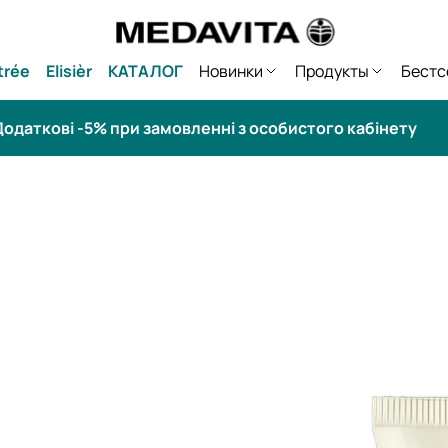
trée
Elisièr
КАТАЛОГ
Новинки
Продукты
Бестс
одаткові -5% при замовленні з особистого кабінету