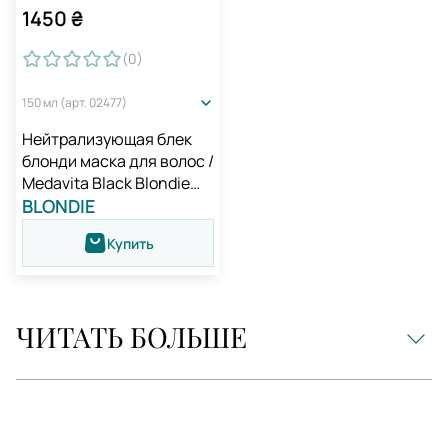
1450
₴
(0
)
150 мл (арт. 02477)
Нейтрализующая блек
блонди маска для волос /
Medavita Black Blondie
Extra Cool Blonde
BLONDIE
Neutralizing Mask
Купить
ЧИТАТЬ БОЛЬШЕ