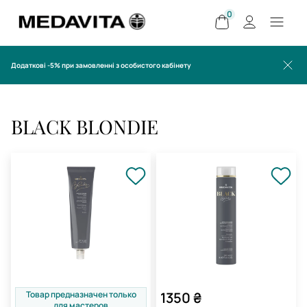
0
Додаткові -5% при замовленні з особистого кабінету
BLACK BLONDIE
Товар предназначен только
1350
₴
для мастеров