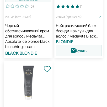
(0
)
(1
)
200 мл (арт. 02446)
250 мл (арт. 02476)
Черный
Нейтрализующий блек
обесцвечивающий крем
блонди шампунь для
для волос / Medavita
волос / Medavita Black
Absolute ice blonde black
Blondie Extra Cool Blonde
BLONDIE
bleaching cream
Neutralizing Shampoo
Купить
BLACK BLONDIE