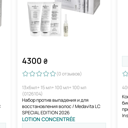
4300
₴
(0
отзывов
)
13х6мл+ 15 мл+ 100 мл+ 100 мл
40
(0126104)
Ко
Набор против выпадения и для
би
C
восстановления волос / Medavita LC
пр
SPECIAL EDITION 2026
In
LOTION CONCENTRÉE