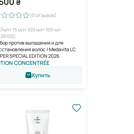
500
₴
(0
отзывов
)
х7мл+ 15 мл+ 100 мл+ 100 мл
126105)
бор против выпадения и для
сстановления волос / Medavita LC
PER SPECIAL EDITION 2026
OTION CONCENTRÉE
Купить