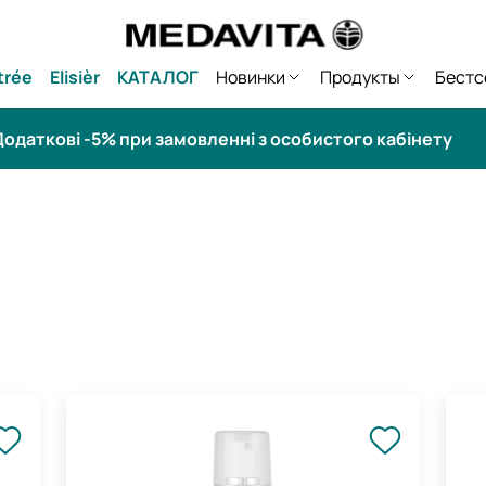
trée
Elisièr
КАТАЛОГ
Новинки
Продукты
Бестс
одаткові -5% при замовленні з особистого кабінету