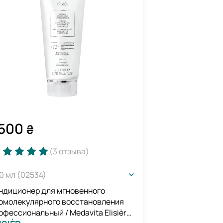
500
₴
(3
отзыва
)
0 мл (02534)
ндиционер для мгновенного
омолекулярного восстановления
офессиональный / Medavita Elisièr