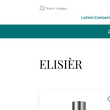
Lotion Concen
Д
ELISIÈR