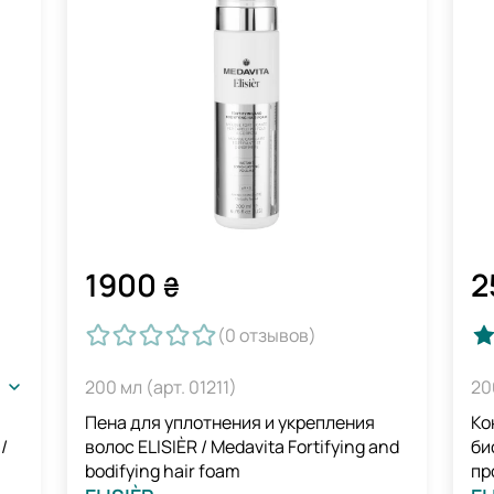
1900
2
₴
(0
отзывов
)
200 мл (арт. 01211)
20
Пена для уплотнения и укрепления
Ко
/
волос ELISIÈR / Medavita Fortifying and
би
bodifying hair foam
пр