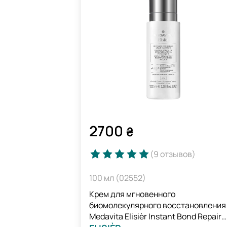
2700
₴
(9
отзывов
)
100 мл (02552)
Крем для мгновенного
биомолекулярного восстановления 
Medavita Elisièr Instant Bond Repair