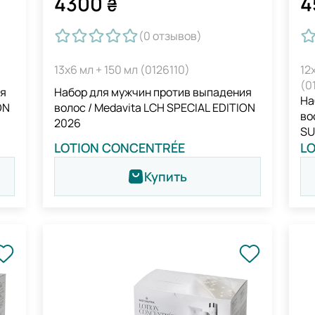
4300
4
₴
(0
отзывов
)
13х6 мл + 150 мл (0126110)
12
(0
ия
Набор для мужчин против выпадения
На
ON
волос / Medavita LCH SPECIAL EDITION
во
2026
SU
LOTION CONCENTRÉE
L
Купить