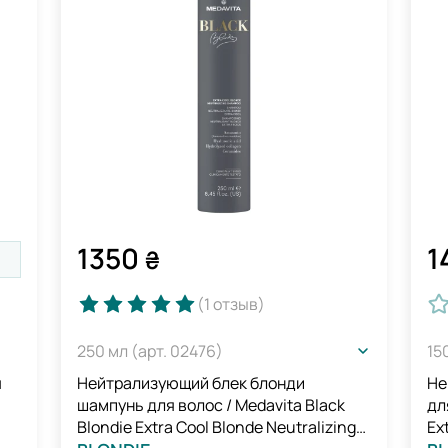
1350
1
₴
(1
отзыв
)
250 мл (арт. 02476)
15
я
Нейтрализующий блек блонди
Не
шампунь для волос / Medavita Black
дл
Blondie Extra Cool Blonde Neutralizing
Ex