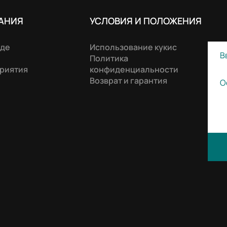
АНИЯ
УСЛОВИЯ И ПОЛОЖЕНИЯ
нде
Использование кукис
Политика
риятия
конфиденциальности
Возврат и гарантия
edavita, специально разработанная для создания и поддер
ления. Содержит пигмент .11 тона благодаря древесному у
аргановое масло, протеины шелка, коллаген и гиалуронова