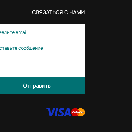
СВЯЗАТЬСЯ С НАМИ
Отправить
жания идеального ультрахолодного
глю в составе. Ухаживающие
я кислота, действуют вместе с