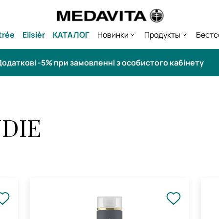
trée
Elisièr
КАТАЛОГ
Новинки
Продукты
Бестс
одаткові -5% при замовленні з особистого кабінету
DIE