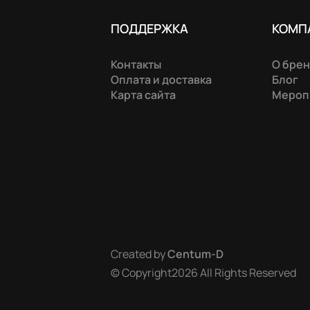
ПОДДЕРЖКА
КОМП
Контакты
О бре
Оплата и доставка
Блог
Карта сайта
Мероп
Created by
Centum-D
Black Blondie — роскошная линия M
© Copyright2026 All Rights Reserved
блонда и нейтрализации фона освет
активные ингредиенты, в частности 