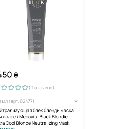
450
₴
(0
отзывов
)
0 мл (арт. 02477)
йтрализующая блек блонди маска
я волос / Medavita Black Blondie
tra Cool Blonde Neutralizing Mask