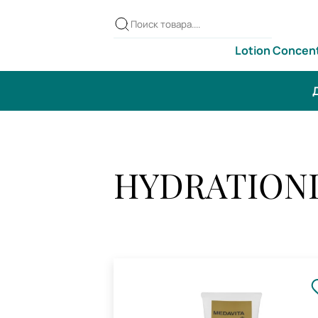
Lotion Concen
Д
HYDRATION