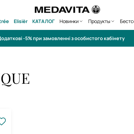
trée
Elisièr
КАТАЛОГ
Новинки
Продукты
Бестс
одаткові -5% при замовленні з особистого кабінету
IQUE