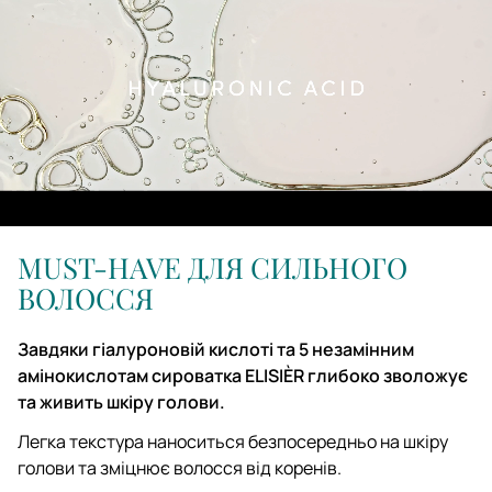
MUST-HAVE ДЛЯ СИЛЬНОГО
ВОЛОССЯ
Завдяки гіалуроновій кислоті та 5 незамінним
амінокислотам сироватка ELISIÈR глибоко зволожує
та живить шкіру голови.
Легка текстура наноситься безпосередньо на шкіру
голови та зміцнює волосся від коренів.