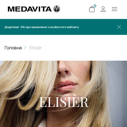
0
Додаткові -5% при замовленні з особистого кабінету
Головна
Elisièr
ELISIÈR