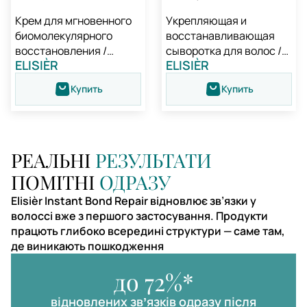
Крем для мгновенного
Укрепляющая и
биомолекулярного
восстанавливающая
восстановления /
сыворотка для волос /
ELISIÈR
ELISIÈR
Medavita Elisièr Instant
Medavita Elisièr
Bond Repair Leave-in
Fortifying And
Купить
Купить
Cream
Regenerating Hair
Serum
РЕАЛЬНІ
РЕЗУЛЬТАТИ
ПОМІТНІ
ОДРАЗУ
Elisièr Instant Bond Repair відновлює зв’язки у
волоссі вже з першого застосування. Продукти
працють глибоко всередині структури — саме там,
де виникають пошкодження
до 72%*
відновлених звʼязків одразу після