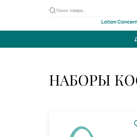
Lotion Concen
Д
НАБОРЫ К