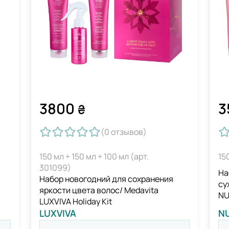
3800
3
₴
(0
отзывов
)
150 мл + 150 мл + 100 мл (арт.
15
301099)
На
Набор новогодний для сохранения
су
яркости цвета волос/ Medavita
NU
LUXVIVA Holiday Kit
LUXVIVA
N