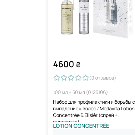
4600
₴
(0
отзывов
)
100 мл + 50 мл (0125106)
Набор для профилактики и борьбы с
выпадением волос / Medavita Lotion
Concentrée & Elisièr (спрей +
сыворотка)
LOTION CONCENTRÉE