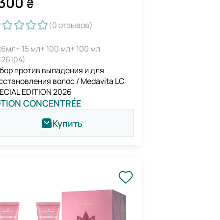
300
₴
(0
отзывов
)
х6мл+ 15 мл+ 100 мл+ 100 мл
126104)
бор против выпадения и для
сстановления волос / Medavita LC
ECIAL EDITION 2026
OTION CONCENTRÉE
Купить