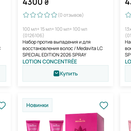
4300
4
₴
(0
отзывов
)
100 мл+ 15 мл+ 100 мл+ 100 мл
13
(0126106)
(0
Набор против выпадения и для
На
C
восстановления волос / Medavita LC
во
SPECIAL EDITION 2026 SPRAY
SP
LOTION CONCENTRÉE
L
Купить
Новинки