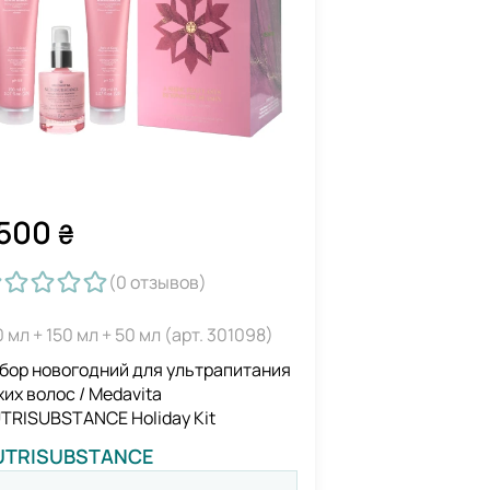
500
₴
(0
отзывов
)
0 мл + 150 мл + 50 мл (арт. 301098)
бор новогодний для ультрапитания
хих волос / Medavita
TRISUBSTANCE Holiday Kit
UTRISUBSTANCE