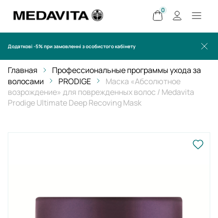
0
Додаткові -5% при замовленні з особистого кабінету
Главная
Профессиональные программы ухода за
волосами
PRODIGE
Маска «Абсолютное
возрождение» для поврежденных волос / Medavita
Prodige Ultimate Deep Recoving Mask