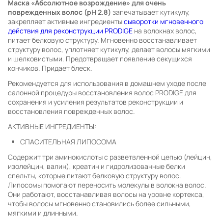
Маска «Абсолютное возрождение» для очень
поврежденных волос (pH 2.8)
запечатывает кутикулу,
закрепляет активные ингредиенты
сыворотки мгновенного
действия для реконструкции PRODIGE
на волокнах волос,
питает белковую структуру. Мгновенно восстанавливает
структуру волос, уплотняет кутикулу, делает волосы мягкими
и шелковистыми. Предотвращает появление секущихся
кончиков. Придает блеск.
Рекомендуется для использования в домашнем уходе после
салонной процедуры восстановления волос PRODIGE для
сохранения и усиления результатов реконструкции и
восстановления поврежденных волос.
АКТИВНЫЕ ИНГРЕДИЕНТЫ:
СПАСИТЕЛЬНАЯ ЛИПОСОМА
Содержит три аминокислоты с разветвленной цепью (лейцин,
изолейцин, валин), креатин и гидролизованные белки
спельты, которые питают белковую структуру волос.
Липосомы помогают переносить молекулы в волокна волос.
Они работают, восстанавливая волосы на уровне кортекса,
чтобы волосы мгновенно становились более сильными,
мягкими и длинными.