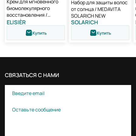
Крем для мгновенного
Набор для защиты волос
биомолекулярного
от солнца / MEDAVITA
восстановления /
SOLARICH NEW
Medavita Elisièr Instant
ELISIÈR
SOLARICH
Bond Repair Leave-in
Купить
Купить
Cream
СВЯЗАТЬСЯ С НАМИ