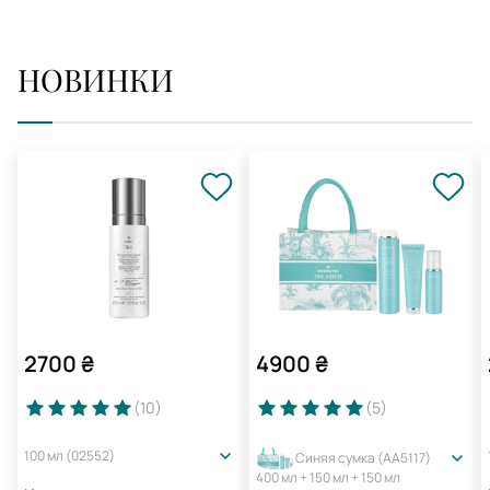
НОВИНКИ
2700
₴
4900
₴
(10
)
(5
)
100 мл (02552)
Синяя сумка (AA5117)
400 мл + 150 мл + 150 мл