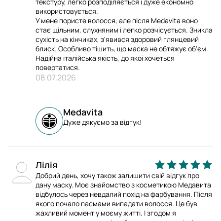
текстуру, легко розподіляється і дуже економно
використовується.
У мене пористе волосся, але після Medavita воно
стає щільним, слухняним і легко розчісується. Зникла
сухість на кінчиках, з'явився здоровий глянцевий
блиск. Особливо тішить, що маска не обтяжує об'єм.
Надійна італійська якість, до якої хочеться
повертатися.
08.07.2026
Medavita
Дуже дякуємо за відгук!
Лілія
Добрий день, хочу також залишити свій відгук про
дану маску. Моє знайомство з косметикою Медавита
відбулось через невдалий похід на фарбування. Після
якого почало пасмами випадати волосся. Це був
жахливий момент у моєму житті. І згодом я