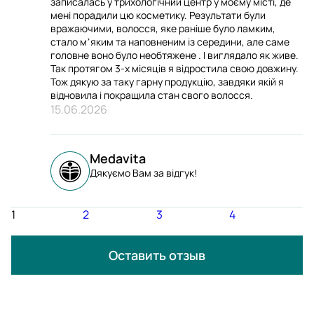
записалась у трихологічний центр у моєму місті, де
мені порадили цю косметику. Результати були
вражаючими, волосся, яке раніше було ламким,
стало мʼяким та наповненим із середини, але саме
головне воно було необтяжене . І виглядало як живе.
Так протягом 3-х місяців я відростила свою довжину.
Тож дякую за таку гарну продукцію, завдяки якій я
відновила і покращила стан свого волосся.
15.06.2026
Medavita
Дякуємо Вам за відгук!
1
2
3
4
Оставить отзыв