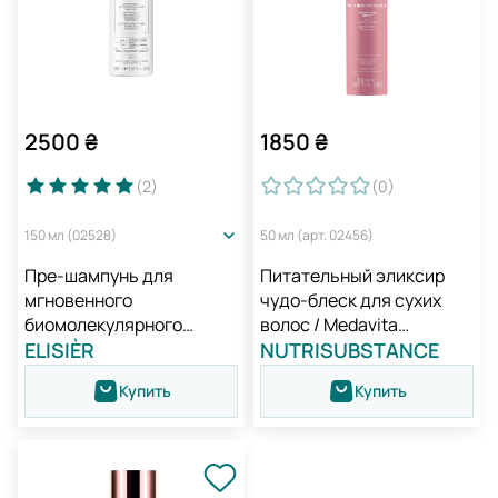
2500
₴
1850
₴
(2
)
(0
)
150 мл (02528)
50 мл (арт. 02456)
Пре-шампунь для
Питательный эликсир
мгновенного
чудо-блеск для сухих
биомолекулярного
волос / Medavita
восстановления
ELISIÈR
Nutrisubstance Shining
NUTRISUBSTANCE
профессиональный /
Hair Serum
Купить
Купить
Medavita Elisièr Instant
Bond Repair Pre-shampoo
Treatment