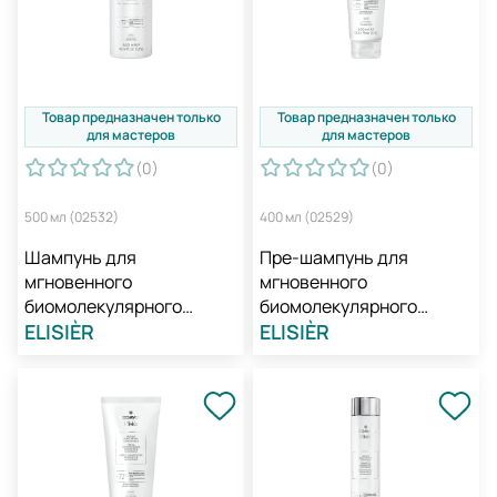
Товар предназначен только
Товар предназначен только
для мастеров
для мастеров
(0
)
(0
)
500 мл (02532)
400 мл (02529)
Шампунь для
Пре-шампунь для
мгновенного
мгновенного
биомолекулярного
биомолекулярного
восстановления
ELISIÈR
восстановления
ELISIÈR
профессиональный /
профессиональный /
Medavita Elisièr Instant
Medavita Elisièr Instant
Bond Repair Shampoo
Bond Repair Pre-shampoo
Treatment