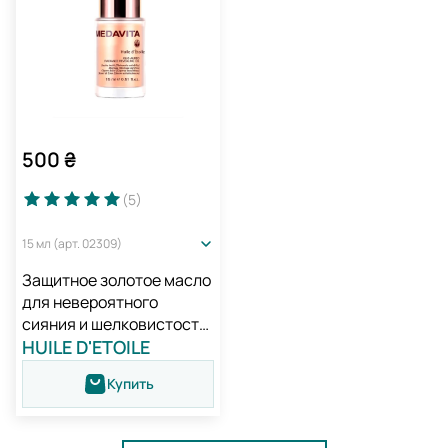
500
₴
(5
)
15 мл (арт. 02309)
Защитное золотое масло
для невероятного
сияния и шелковистости
волос / Medavita Huile
HUILE D'ETOILE
d'Etoile Olio Aureo
Купить