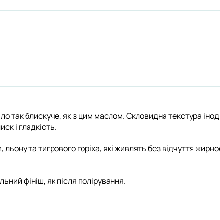
о так блискуче, як з цим маслом. Скловидна текстура іноді 
ск і гладкість.
нги, льону та тигрового горіха, які живлять без відчуття жир
льний фініш, як після полірування.