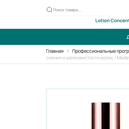
Lotion Concen
Д
Главная
Профессиональные прогр
сияния и шелковистости волос / Medavit