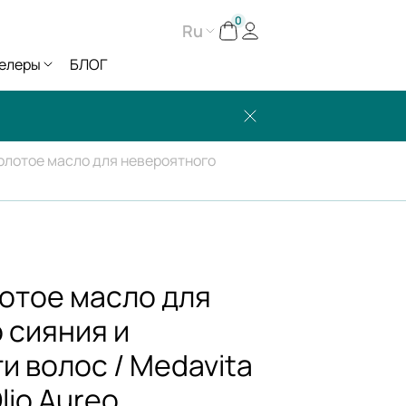
0
Ru
елеры
БЛОГ
олотое масло для невероятного
отое масло для
 сияния и
 волос / Medavita
Olio Aureo