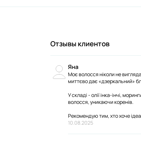
Отзывы клиентов
Яна
Моє волосся ніколи не виглядал
миттєво дає «дзеркальний» бли
У складі - олії інка-інчі, мори
волосся, уникаючи коренів.
Рекомендую тим, хто хоче ідеа
10.08.2025