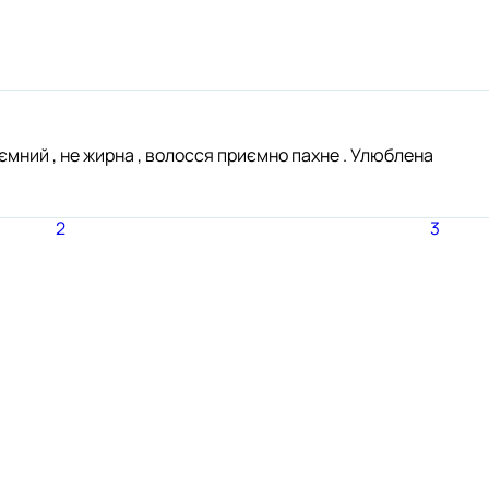
иємний , не жирна , волосся приємно пахне . Улюблена
2
3