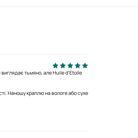
виглядає тьмяно, але Huile d’Etoile
ності. Наношу краплю на вологе або сухе