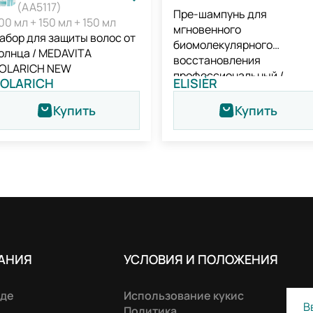
(AA5117)
Пре-шампунь для
00 мл + 150 мл + 150 мл
мгновенного
абор для защиты волос от
биомолекулярного
олнца / MEDAVITA
восстановления
OLARICH NEW
профессиональный /
OLARICH
ELISIÈR
Medavita Elisièr Instant Bo
Repair Pre-shampoo
Купить
Купить
Treatment
АНИЯ
УСЛОВИЯ И ПОЛОЖЕНИЯ
нде
Использование кукис
Политика