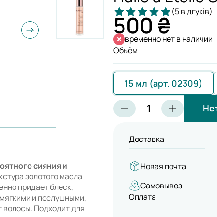
(5 відгуків)
500 ₴
временно нет в наличии
Объём
15 мл (арт. 02309)
Не
Доставка
оятного сияния и
Новая почта
кстура золотого масла
Самовывоз
енно придает блеск,
Оплата
 мягкими и послушными,
т волосы. Подходит для