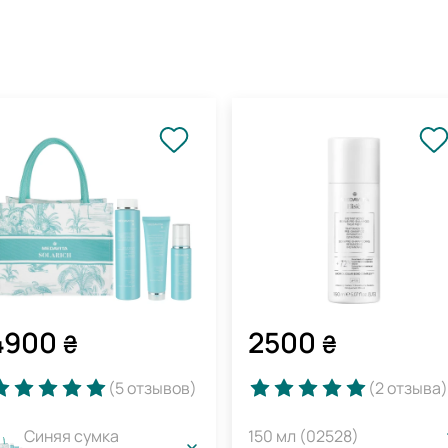
4900
2500
₴
₴
(5
отзывов
)
(2
отзыва
)
Синяя сумка
150 мл (02528)