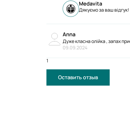
Medavita
Дякуємо за ваш відгук!
Anna
Дуже класна олійка , запах пр
09.09.2024
1
Оставить отзыв