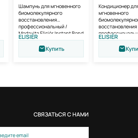
Шампунь для мгновенного
Кондиционер дл
биомолекулярного
мгновенного
восстановления
биомолекулярно
профессиональный /
восстановления
Medavita Elisièr Instant Bond
профессиональн
ELISIÈR
ELISIÈR
nd
Repair Shampoo
Medavita Elisièr 
Repair Condition
Купить
Куп
СВЯЗАТЬСЯ С НАМИ