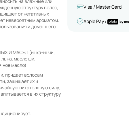
аносить на влажные или
Visa / Master Card
ежденную структуру волос,
ащищает от негативных
ет невероятным ароматом.
Apple Pay /
пользования и домашнего
Х И МАСЕЛ (инка-инчи,
 льна, масло ши,
чное масло).
и, придает волосам
ти, защищает их и
ычайную питательную силу,
 впитывается в их структуру.
ондиционирует.