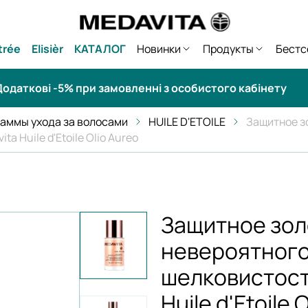
trée
Elisièr
КАТАЛОГ
Новинки
Продукты
Бестс
одаткові -5% при замовленні з особистого кабінету
аммы ухода за волосами
HUILE D'ETOILE
Защитное з
a Huile d'Etoile Olio Aureo
Защитное зол
невероятного
шелковистости
Huile d'Etoile 