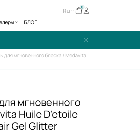
0
Ru
елеры
БЛОГ
ь для мгновенного блеска / Medavita
 для мгновенного
ita Huile D'etoile
ir Gel Glitter