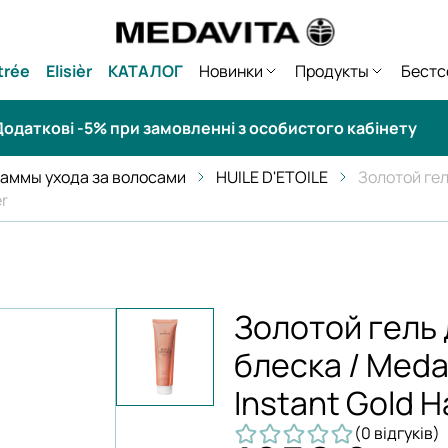
trée
Elisièr
КАТАЛОГ
Новинки
Продукты
Бестс
одаткові -5% при замовленні з особистого кабінету
аммы ухода за волосами
HUILE D'ETOILE
Золотой гел
er
Золотой гель
блеска / Medav
Instant Gold Ha
(0 відгуків)