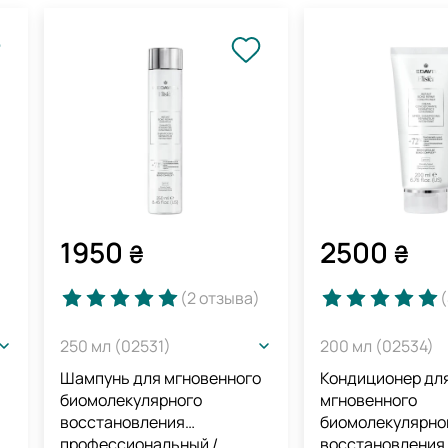
1950
2500
₴
₴
(2
отзыва
)
(
250 мл (02531)
200 мл (02534)
Шампунь для мгновенного
Кондиционер дл
биомолекулярного
мгновенного
восстановления
биомолекулярно
профессиональный /
восстановления