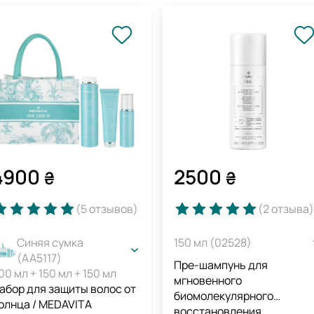
4900
2500
₴
₴
(5
отзывов
)
(2
отзыва
)
Синяя сумка
150 мл (02528)
(AA5117)
Пре-шампунь для
00 мл + 150 мл + 150 мл
мгновенного
абор для защиты волос от
биомолекулярного
олнца / MEDAVITA
восстановления