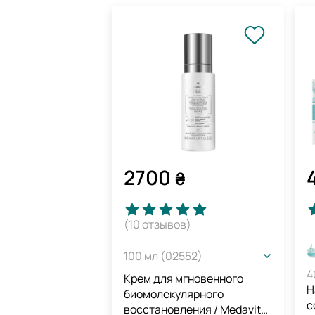
2700
₴
(10
отзывов
)
100 мл (02552)
4
Крем для мгновенного
Н
биомолекулярного
с
восстановления / Medavita