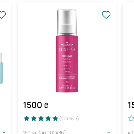
1500
1
₴
(1
отзыв
)
150 мл (арт. 02486)
40