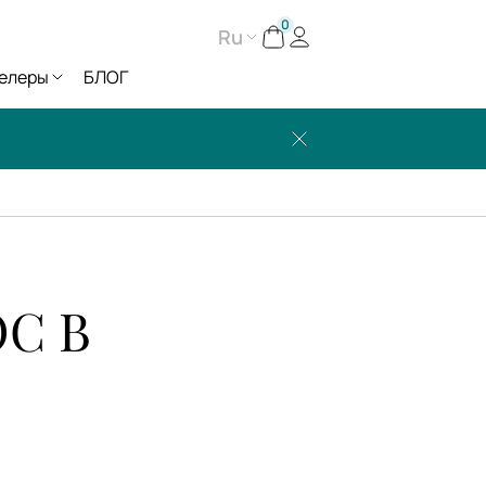
0
Ru
елеры
БЛОГ
С В