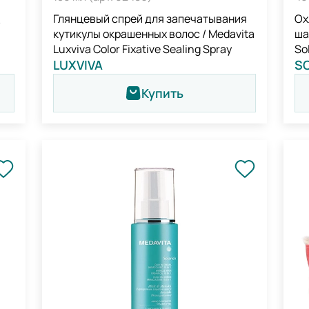
Глянцевый спрей для запечатывания
Ох
/
кутикулы окрашенных волос / Medavita
ша
Luxviva Color Fixative Sealing Spray
So
LUXVIVA
Ri
S
Купить