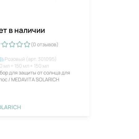
ет в наличии
(0
отзывов
)
Розовый (арт. 301095)
0 мл + 150 мл + 150 мл
бор для защиты от солнца для
лос / MEDAVITA SOLARICH
OLARICH