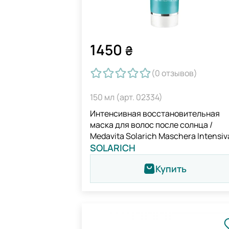
1450
₴
(0
отзывов
)
150 мл (арт. 02334)
Интенсивная восстановительная
маска для волос после солнца /
Medavita Solarich Maschera Intensiv
Ristrutturante
SOLARICH
Купить