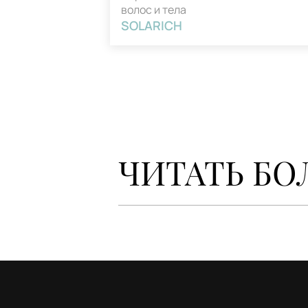
волос и тела
SOLARICH
ЧИТАТЬ БО
Лето — самый любимый и долгожданн
опасный для здоровья волос. Прямы
защита для волос
от солнца.
Специализированные препараты
по
которые приводят к потере влаги, и
окрашивании волос, но и натуральны