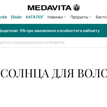
trée
Elisièr
КАТАЛОГ
Новинки
Продукты
Бестс
одаткові -5% при замовленні з особистого кабінету
ита от солнца для волос в Medavita
 СОЛНЦА ДЛЯ ВОЛО