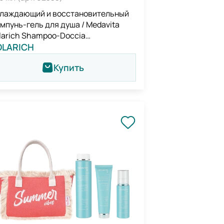
лаждающий и восстановительный
мпунь-гель для душа / Medavita
larich Shampoo-Doccia
strutturante Doposole
OLARICH
Купить