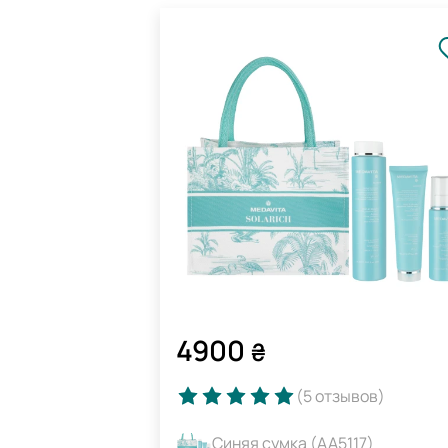
4900
₴
(5
отзывов
)
Синяя сумка (AA5117)