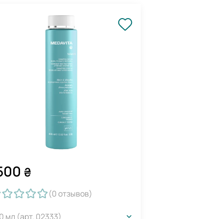
500
₴
(0
отзывов
)
0 мл (арт. 02333)