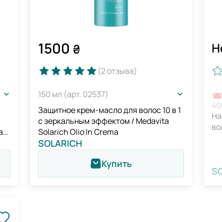
1500
Н
₴
(2
отзыва
)
150 мл (арт. 02537)
40
Защитное крем-масло для волос 10 в 1
На
с зеркальным эффектом / Medavita
во
a
Solarich Olio In Crema
SOLARICH
Купить
S