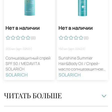
Нет в наличии
Нет в наличии
(0
)
(0
)
200 мл (арт. 02501)
150 мл (арт. 02423)
Солнцезащитный спрей
Sunshine Summer
SPF 50 / MEDAVITA
Hair&Body Oil / Спрей-
SOLARICH
масло солнцезащитное
SOLARICH
для волос и тела
SOLARICH
ЧИТАТЬ БОЛЬШЕ
Современный подход к
уходу за собой
диктует новые