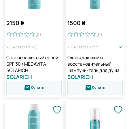
2150
₴
1500
₴
(0
)
(0
)
200 мл (арт. 02500)
400 мл (арт. 02333)
Солнцезащитный спрей
Охлаждающий и
SPF 30 / MEDAVITA
восстановительный
SOLARICH
шампунь-гель для душа /
SOLARICH
Medavita Solarich
SOLARICH
Shampoo-Doccia
Купить
Купить
Ristrutturante Doposole