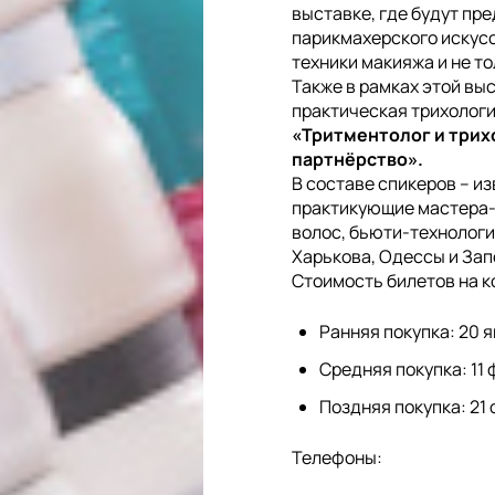
выставке, где будут пр
парикмахерского искусс
техники макияжа и не то
Также в рамках этой вы
практическая трихолог
«Тритментолог и трих
партнёрство».
В составе спикеров – и
практикующие мастера-
волос, бьюти-технологи
Харькова, Одессы и Зап
Стоимость билетов на 
Ранняя покупка: 20 я
Средняя покупка: 11 
Поздняя покупка: 21 
Телефоны: