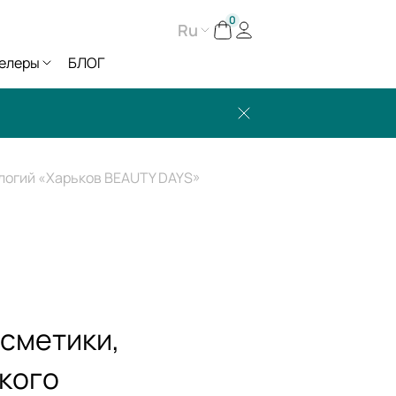
0
Ru
елеры
БЛОГ
логий «Харьков BEAUTY DAYS»
осметики,
кого