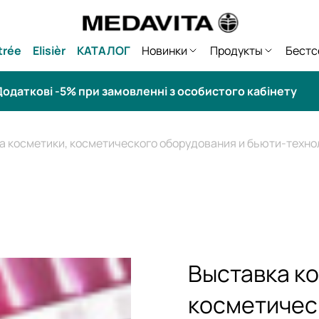
trée
Elisièr
КАТАЛОГ
Новинки
Продукты
Бестс
одаткові -5% при замовленні з особистого кабінету
а косметики, косметического оборудования и бьюти-техно
Выставка к
косметичес