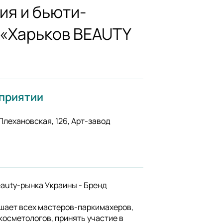
ия и бьюти-
 «Харьков BEAUTY
оприятии
. Плехановская, 126, Арт-завод
auty-рынка Украины - Бренд
шает всех мастеров-паркимахеров,
косметологов, принять участие в