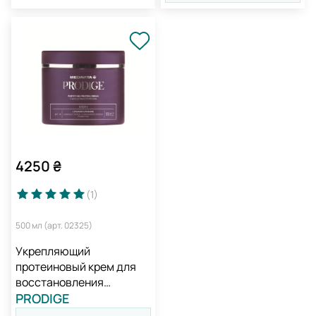
4250
₴
(1
)
500 мл (арт. 02325)
Укрепляющий
протеиновый крем для
восстановления
поврежденных волос /
PRODIGE
Medavita Prodige