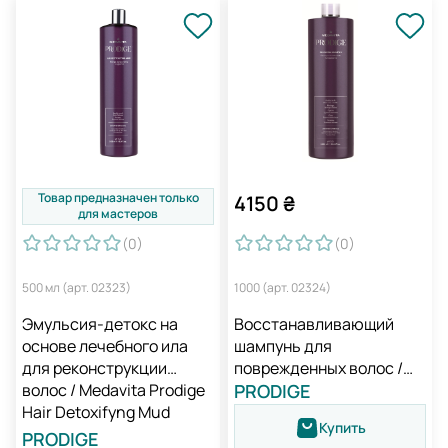
Товар предназначен только
4150
₴
для мастеров
(0
)
(0
)
500 мл (арт. 02323)
1000 (арт. 02324)
Эмульсия-детокс на
Восстанавливающий
основе лечебного ила
шампунь для
для реконструкции
поврежденных волос /
волос / Medavita Prodige
Medavita Prodige
PRODIGE
Hair Detoxifyng Mud
Restoring Shampoo
Купить
PRODIGE