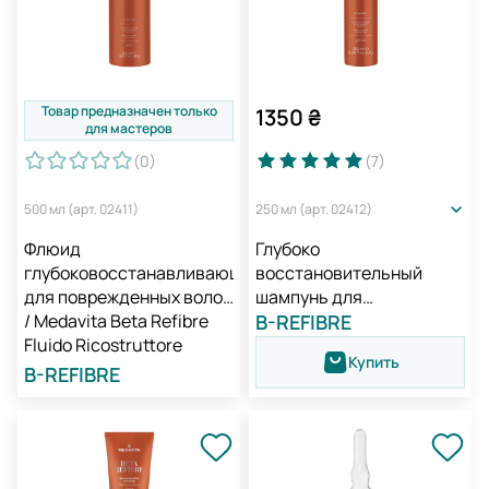
Товар предназначен только
1350
₴
для мастеров
(0
)
(7
)
500 мл (арт. 02411)
250 мл (арт. 02412)
Флюид
Глубоко
глубоковосстанавливающий
восстановительный
для поврежденных волос
шампунь для
/ Medavita Beta Refibre
поврежденных волос /
B-REFIBRE
Fluido Ricostruttore
Medavita Beta Refibre
Купить
Reconstructive Shampoo
B-REFIBRE