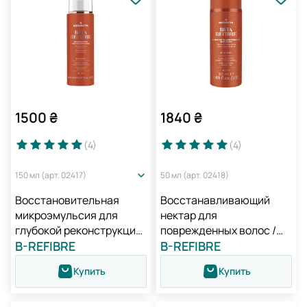
1500
₴
1840
₴
(4
)
(4
)
150 мл (арт. 02417)
50 мл (арт. 02418)
Восстановительная
Восстанавливающий
микроэмульсия для
нектар для
глубокой реконструкции
поврежденных волос /
волос / Medavita Beta
B-REFIBRE
Medavita Beta Refibre
B-REFIBRE
Refibre Reconstructive
Nectar restructurant
Купить
Купить
Hair Microemulsion