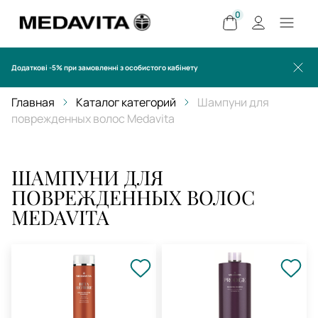
0
Додаткові -5% при замовленні з особистого кабінету
Главная
Каталог категорий
Шампуни для
поврежденных волос Medavita
ШАМПУНИ ДЛЯ
ПОВРЕЖДЕННЫХ ВОЛОС
MEDAVITA