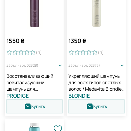
1550
₴
1350
₴
(0
)
(0
)
250 мл (арт. 02328)
250 мл (арт. 02375)
Восстанавливающий
Укрепляющий шампунь
ревитализующий
для всех типов светлых
шампунь для
волос / Medavita Blondie
поврежденных волос /
PRODIGE
All Blondes Bonding
BLONDIE
Medavita Prodige
Shampoo
Купить
Купить
Revivifying Shampoo