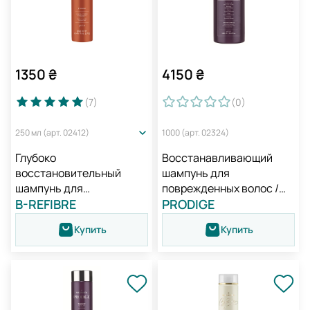
1350
₴
4150
₴
(7
)
(0
)
250 мл (арт. 02412)
1000 (арт. 02324)
Глубоко
Восстанавливающий
восстановительный
шампунь для
шампунь для
поврежденных волос /
поврежденных волос /
B-REFIBRE
Medavita Prodige
PRODIGE
Medavita Beta Refibre
Restoring Shampoo
Купить
Купить
Reconstructive Shampoo