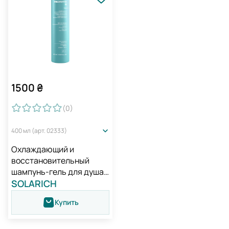
1500
₴
(0
)
400 мл (арт. 02333)
Охлаждающий и
восстановительный
шампунь-гель для душа /
Medavita Solarich
SOLARICH
Shampoo-Doccia
Купить
Ristrutturante Doposole