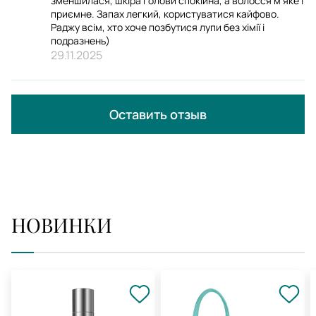
зменшилася, шкіра голови спокійна, а волосся м’яке і
приємне. Запах легкий, користуватися кайфово.
Раджу всім, хто хоче позбутися лупи без хімії і
подразнень)
29.11.2025
Оставить отзыв
НОВИНКИ