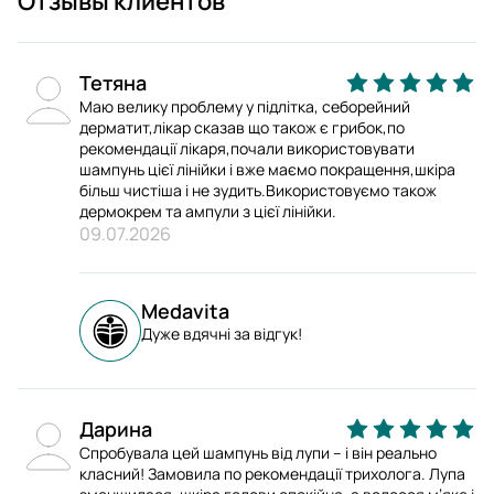
Отзывы клиентов
Тетяна
Маю велику проблему у підлітка, себорейний
дерматит,лікар сказав що також є грибок,по
рекомендації лікаря,почали використовувати
шампунь цієї лінійки і вже маємо покращення,шкіра
більш чистіша і не зудить.Використовуємо також
дермокрем та ампули з цієї лінійки.
09.07.2026
Medavita
Дуже вдячні за відгук!
Дарина
Спробувала цей шампунь від лупи – і він реально
класний! Замовила по рекомендації трихолога. Лупа