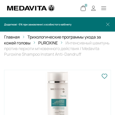
0
Додаткові -5% при замовленні з особистого кабінету
Главная
Трихологические программы ухода за
кожей головы
PUROXINE
Интенсивный шампунь
против перхоти мгновенного действия / Medavita
Puroxine Shampoo Instant Anti-Dandruff