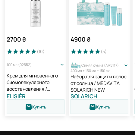
2700
₴
4900
₴
(10
)
(5
)
100 мл (02552)
Синяя сумка (AA5117)
400 мл + 150 мл + 150 мл
Крем для мгновенного
Набор для защиты волос
биомолекулярного
от солнца / MEDAVITA
восстановления /
SOLARICH NEW
Medavita Elisièr Instant
ELISIÈR
SOLARICH
Bond Repair Leave-in
Купить
Купить
Cream