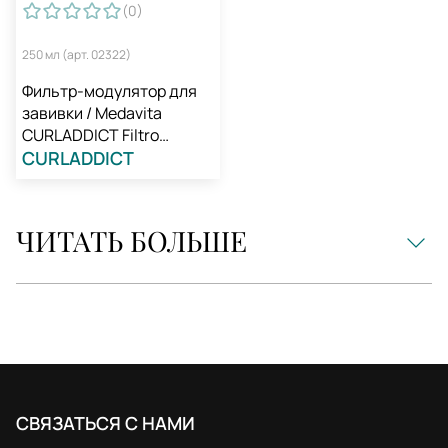
(0
)
250 мл (арт. 02322)
Фильтр-модулятор для
завивки / Medavita
CURLADDICT Filtro
Modulatore
CURLADDICT
ЧИТАТЬ БОЛЬШЕ
СВЯЗАТЬСЯ С НАМИ