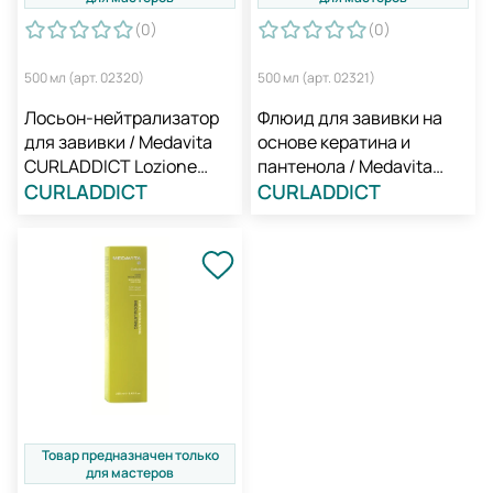
(0
)
(0
)
500 мл (арт. 02320)
500 мл (арт. 02321)
Лосьон-нейтрализатор
Флюид для завивки на
для завивки / Medavita
основе кератина и
CURLADDICT Lozione
пантенола / Medavita
Neutralizzante
CURLADDICT
CURLADDICT Fluido
CURLADDICT
Ondulante
Товар предназначен только
для мастеров