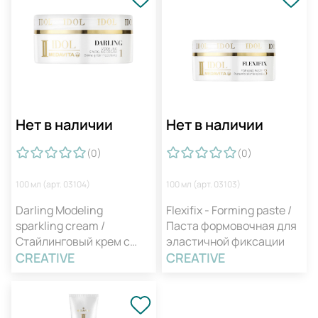
Нет в наличии
Нет в наличии
(0
)
(0
)
100 мл (арт. 03104)
100 мл (арт. 03103)
Darling Modeling
Flexifix - Forming paste /
sparkling cream /
Паста формовочная для
Стайлинговый крем с
эластичной фиксации
блеском
CREATIVE
CREATIVE