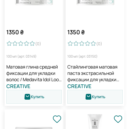
1350
₴
1350
₴
(0
)
(0
)
100 мл (арт. 03149)
100 мл (арт. 03150)
Матовая глина средней
Стайлинговая матовая
фиксации для укладки
паста экстрасильной
волос / Medavita Idol Look
фиксации для укладки
Mate Clay Pomade
CREATIVE
волос / Medavita Idol
CREATIVE
Blackjack Matte Paste
Купить
Купить