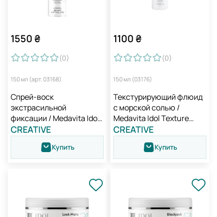
1550
₴
1100
₴
(0
)
(0
)
150 мл (арт. 03168)
150 мл (03176)
Спрей-воск
Текстурирующий флюид
экстрасильной
с морской солью /
фиксации / Medavita Idol
Medavita Idol Texture
Titan Extreme Wax Spray
CREATIVE
MESSY FLOW
CREATIVE
Купить
Купить