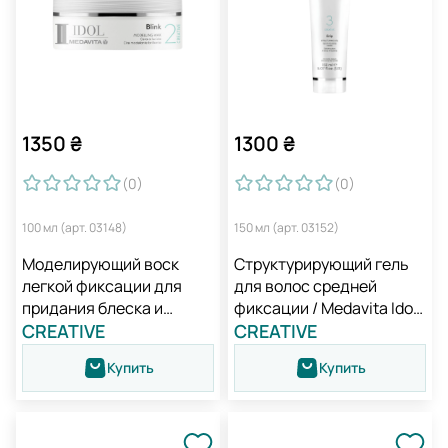
1350
₴
1300
₴
(0
)
(0
)
100 мл (арт. 03148)
150 мл (арт. 03152)
Моделирующий воск
Структурирующий гель
легкой фиксации для
для волос средней
придания блеска и
фиксации / Medavita Idol
укладки волос / Medavita
CREATIVE
Grip Structuring Gel
CREATIVE
Idol Blink Modelling Wax
Купить
Купить