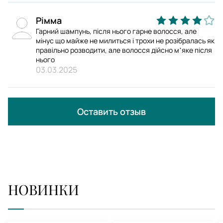
Рімма
Гарний шампунь, після нього гарне волосся, але
мінус що майже не милиться і трохи не розібралась як
правільно розводити, але волосся дійсно мʼяке після
нього
03.03.2025
Оставить отзыв
НОВИНКИ