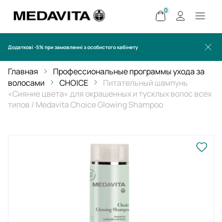
0
Додаткові -5% при замовленні з особистого кабінету
Главная
Профессиональные программы ухода за
волосами
CHOICE
Питательный шампунь
«Сияние цвета» для окрашенных и тусклых волос всех
типов / Medavita Choice Glowing Shampoo