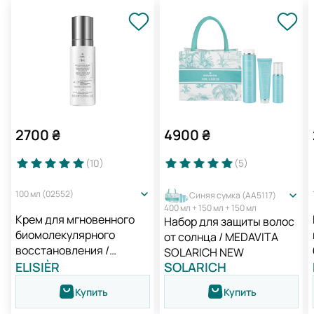
2700
₴
4900
₴
(10
)
(5
)
100 мл (02552)
Синяя сумка (AA5117)
400 мл + 150 мл + 150 мл
Крем для мгновенного
Набор для защиты волос
биомолекулярного
от солнца / MEDAVITA
восстановления /
SOLARICH NEW
Medavita Elisièr Instant
ELISIÈR
SOLARICH
Bond Repair Leave-in
Купить
Купить
Cream