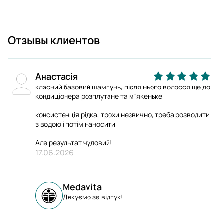
Отзывы клиентов
Анастасія
класний базовий шампунь, після нього волосся ще до
кондиціонера розплутане та мʼякеньке
консистенція рідка, трохи незвично, треба розводити
з водою і потім наносити
Але результат чудовий!
17.06.2026
Medavita
Дякуємо за відгук!