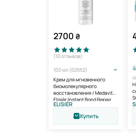
2700
₴
(10
отзывов
)
100 мл (02552)
4
Крем для мгновенного
Н
биомолекулярного
с
восстановления / Medavita
S
Elisièr Instant Bond Repair
ELISIÈR
S
Leave-in Cream
Купить