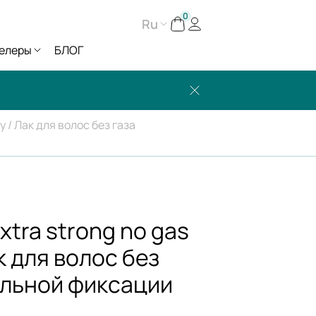
0
Ru
елеры
БЛОГ
y / Лак для волос без газа
tra strong no gas
ак для волос без
ильной фиксации