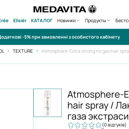
trée
Elisièr
КАТАЛОГ
Новинки
Продукты
Бестс
одаткові -5% при замовленні з особистого кабінету
OL
TEXTURE
Atmosphere-Extra strong no gas hair spra
Atmosphere-Ex
hair spray / Л
газа экстрас
(0 відгуків)