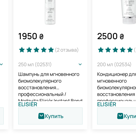
1950
2500
₴
₴
(2
отзыва
)
(
250 мл (02531)
200 мл (02534)
Шампунь для мгновенного
Кондиционер дл
биомолекулярного
мгновенного
восстановления
биомолекулярно
профессиональный /
восстановления
Medavita Elisièr Instant Bond
профессиональн
ELISIÈR
ELISIÈR
nd
Repair Shampoo
Medavita Elisièr 
Repair Condition
Купить
Куп