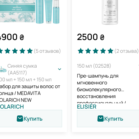
4900
2500
₴
₴
(5
отзывов
)
(2
отзыва
)
Синяя сумка
150 мл (02528)
(AA5117)
Пре-шампунь для
00 мл + 150 мл + 150 мл
мгновенного
абор для защиты волос от
биомолекулярного
олнца / MEDAVITA
восстановления
OLARICH NEW
профессиональный /
OLARICH
ELISIÈR
Medavita Elisièr Instant Bo
Repair Pre-shampoo
Купить
Купить
Treatment