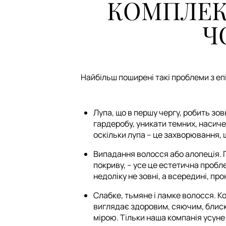
КОМПЛЕКС
Ч
Найбільш поширені такі проблеми з еп
Лупа, що в першу чергу, робить з
гардеробу, уникати темних, насиче
оскільки лупа – це захворювання, 
Випадання волосся або алопеція. П
покриву, – усе це естетична проб
недоліку не зовні, а всередині, пр
Слабке, тьмяне і ламке волосся. К
виглядає здоровим, сяючим, блиск
мірою. Тільки наша компанія усун