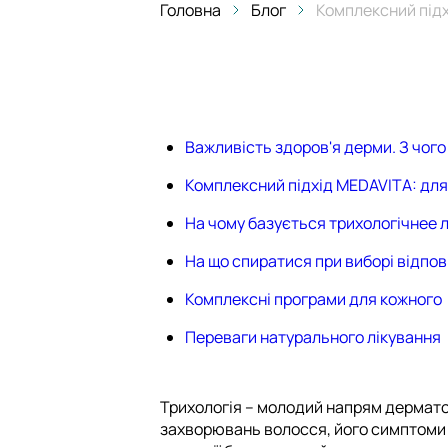
Головна
Блог
Комплексний підх
Важливість здоров'я дерми. З чог
Комплексний підхід MEDAVITA: для 
На чому базується трихологічнее 
На що спиратися при виборі відпов
Комплексні програми для кожного
Переваги натурального лікування
Трихологія – молодий напрям дерматол
захворювань волосся, його симптоми т