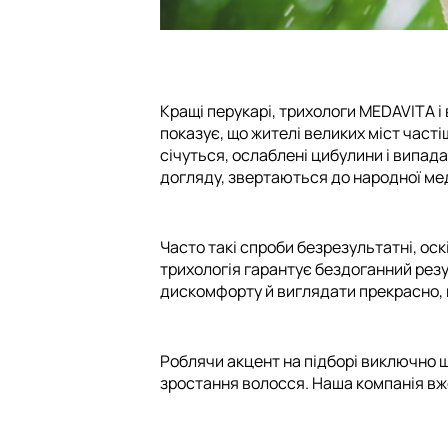
Кращі перукарі, трихологи MEDAVITA і
показує, що жителі великих міст часті
січуться, ослаблені цибулини і випада
догляду, звертаються до народної ме
Часто такі спроби безрезультатні, ос
трихологія гарантує бездоганний резул
дискомфорту й виглядати прекрасно,
Роблячи акцент на підборі виключно ш
зростання волосся. Наша компанія вже