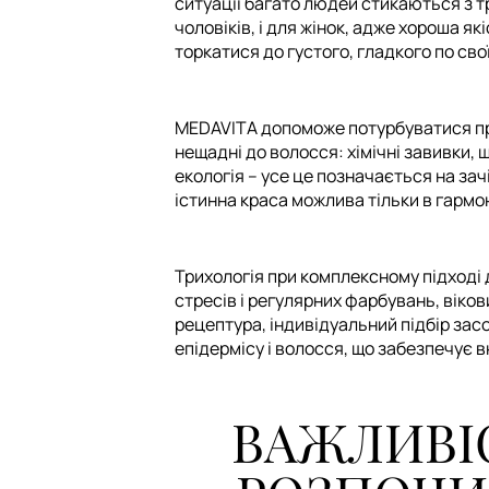
ситуації багато людей стикаються з т
чоловіків, і для жінок, адже хороша я
торкатися до густого, гладкого по свої
MEDAVITA допоможе потурбуватися про
нещадні до волосся: хімічні завивки, 
екологія – усе це позначається на зач
істинна краса можлива тільки в гармон
Трихологія при комплексному підході 
стресів і регулярних фарбувань, віко
рецептура, індивідуальний підбір засо
епідермісу і волосся, що забезпечує 
ВАЖЛИВІС