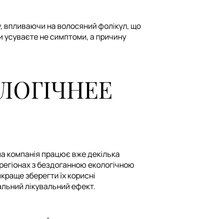
у, впливаючи на волосяний фолікул, що
и усуваєте не симптоми, а причину
ЛОГІЧНЕЕ
ша компанія працює вже декілька
в регіонах з бездоганною екологічною
краще зберегти їх корисні
альний лікувальний ефект.