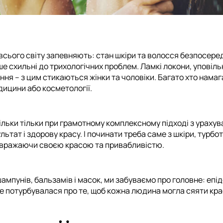
 всього світу запевняють: стан шкіри та волосся безпосере
ше схильні до трихологічних проблем. Ламкі локони, уповіл
ння – з цим стикаються жінки та чоловіки. Багато хто нама
дицини або косметології.
кільки тільки при грамотному комплексному підході з урах
ьтат і здорову красу. І починати треба саме з шкіри, турб
 вражаючи своєю красою та привабливістю.
ампунів, бальзамів і масок, ми забуваємо про головне: епі
 потурбувалася про те, щоб кожна людина могла сяяти красо