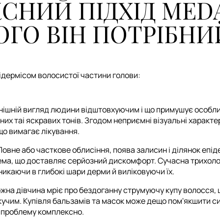
НИЙ ПІДХІД MEDA
ОГО ВІН ПОТРІБНИ
ідермісом волосистої частини голови:
овнішній вигляд людини відштовхуючим і що примушує особл
них таі яскравих тонів. Згодом неприємні візуальні характ
що вимагає лікування.
овне або часткове облисіння, поява залисин і ділянок епі
лема, що доставляє серйозний дискомфорт. Сучасна трихолог
оникаючи в глибокі шари дерми й виліковуючи їх.
ожна дівчина мріє про бездоганну струмуючу купу волосся, 
учим. Купівля бальзамів та масок може дещо пом'якшити сит
е проблему комплексно.