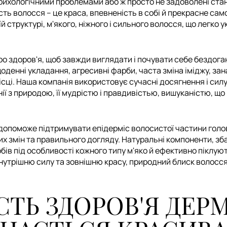
рихологічними проблемами або ж просто не задоволені стано
кість волосся – це краса, впевненість в собі й прекрасне с
й структурі, м'якого, ніжного і сильного волосся, що легко у
 здоров'я, щоб завжди виглядати і почувати себе бездога
щоденні укладання, агресивні фарби, часта зміна іміджу, за
ісці. Наша компанія використовує сучасні досягнення і сил
ії з природою, її мудрістю і правдивістью, вишуканістю, що 
допоможе підтримувати епідерміс волосистої частини голов
вих змін та правильного догляду. Натуральні компоненти, з
бів під особливості кожного типу м'яко й ефективно піклую
внутрішню силу та зовнішню красу, природний блиск волосся
ТЬ ЗДОРОВ'Я ДЕРМ