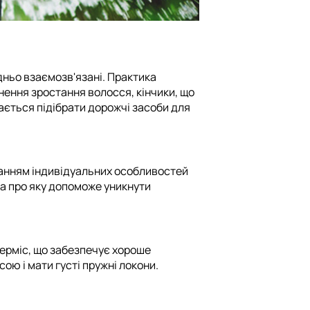
дньо взаємозв'язані. Практика
ьнення зростання волосся, кінчики, що
гається підібрати дорожчі засоби для
уванням індивідуальних особливостей
ота про яку допоможе уникнути
дерміс, що забезпечує хороше
ю і мати густі пружні локони.