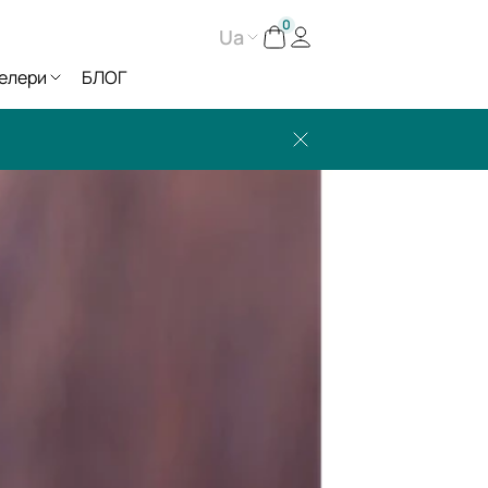
0
Ua
елери
БЛОГ