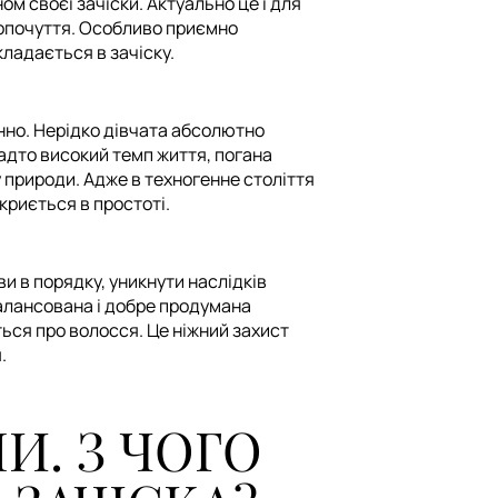
м своєї зачіски. Актуально це і для
амопочуття. Особливо приємно
кладається в зачіску.
нно. Нерідко дівчата абсолютно
надто високий темп життя, погана
у природи. Адже в техногенне століття
криється в простоті.
и в порядку, уникнути наслідків
балансована і добре продумана
ться про волосся. Це ніжний захист
.
И. З ЧОГО