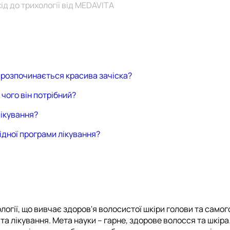
ід до трихології від MEDAVITA
о розпочинається красива зачіска?
чого він потрібний?
лікування?
ідної програми лікування?
огії, що вивчає здоров'я волосистої шкіри голови та само
а лікування. Мета науки – гарне, здорове волосся та шкіра.