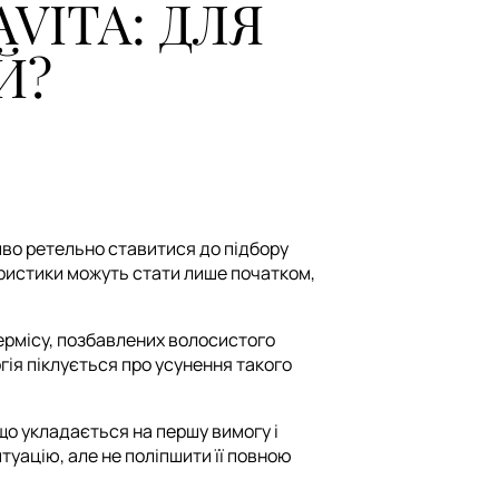
VITA: ДЛЯ
Й?
иво ретельно ставитися до підбору
еристики можуть стати лише початком,
дермісу, позбавлених волосистого
ія піклується про усунення такого
що укладається на першу вимогу і
уацію, але не поліпшити її повною