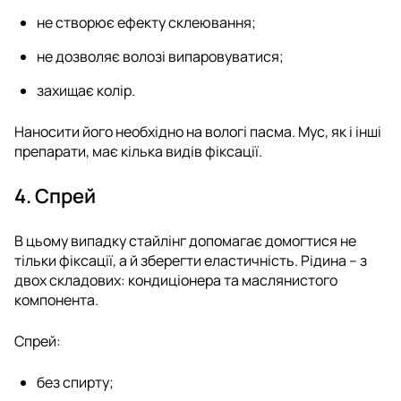
не створює ефекту склеювання;
не дозволяє волозі випаровуватися;
захищає колір.
Наносити його необхідно на вологі пасма. Мус, як і інші
препарати, має кілька видів фіксації.
4. Спрей
В цьому випадку стайлінг допомагає домогтися не
тільки фіксації, а й зберегти еластичність. Рідина – з
двох складових: кондиціонера та маслянистого
компонента.
Спрей:
без спирту;