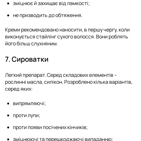
зміцнює й захищає від ламкості;
не призводить до обтяження.
Креми рекомендовано наносити, в першу чергу, коли
виконується стайлінг сухого волосся. Вони роблять
його більш слухняним.
7. Сироватки
Легкий препарат. Серед складових елементів –
рослинні масла, силікон. Розроблено кілька варіантів,
серед яких:
випрямляючі;
проти лупи;
проти появи посічених кінчиків;
зміцнюючі та перешкоджаючі випаданню;