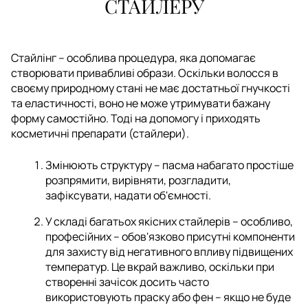
СТАЙЛЕРУ
Стайлінг – особлива процедура, яка допомагає
створювати привабливі образи. Оскільки волосся в
своєму природному стані не має достатньої гнучкості
та еластичності, воно не може утримувати бажану
форму самостійно. Тоді на допомогу і приходять
косметичні препарати (стайлери).
Змінюють структуру – пасма набагато простіше
розпрямити, вирівняти, розгладити,
зафіксувати, надати об'ємності.
У складі багатьох якісних стайлерів – особливо,
професійних – обов'язково присутні компоненти
для захисту від негативного впливу підвищених
температур. Це вкрай важливо, оскільки при
створенні зачісок досить часто
використовують праску або фен – якщо не буде