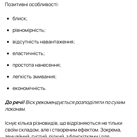
Позитивні особливості:
блиск;
рівномірність;
відсутність навантаження;
еластичність;
простота нанесення;
легкість змивання;
економічність.
До речі!
Віск рекомендується розподіляти по сухим
локонам.
Існує кілька різновидів, що відрізняються не тільки
своїм складом, але і створеним ефектом. Зокрема,
звичайний, густий, рідкий, з блискітками і для