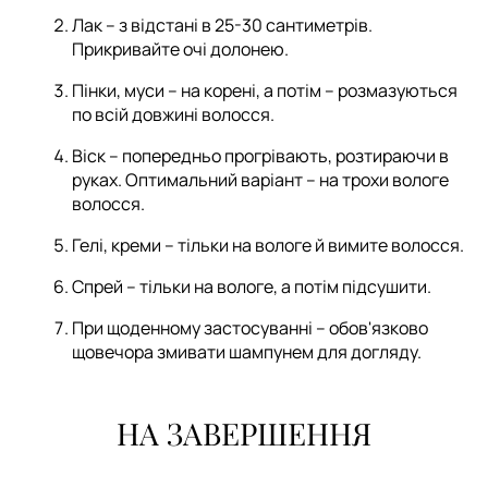
Лак – з відстані в 25-30 сантиметрів.
Прикривайте очі долонею.
Пінки, муси – на корені, а потім – розмазуються
по всій довжині волосся.
Віск – попередньо прогрівають, розтираючи в
руках. Оптимальний варіант – на трохи вологе
волосся.
Гелі, креми – тільки на вологе й вимите волосся.
Спрей – тільки на вологе, а потім підсушити.
При щоденному застосуванні – обов'язково
щовечора змивати шампунем для догляду.
НА ЗАВЕРШЕННЯ