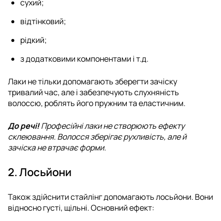
сухий;
відтінковий;
рідкий;
з додатковими компонентами і т.д.
Лаки не тільки допомагають зберегти зачіску
тривалий час, але і забезпечують слухняність
волоссю, роблять його пружним та еластичним.
До речі!
Професійні лаки не створюють ефекту
склеювання. Волосся зберігає рухливість, але й
зачіска не втрачає форми.
2. Лосьйони
Також здійснити стайлінг допомагають лосьйони. Вони
відносно густі, щільні. Основний ефект: