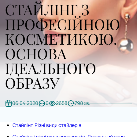
СТАЙЛІНГ З
ПРОФЕСІЙНОЮ
КОСМЕТИКОЮ.
ОСНОВА
ІДЕАЛЬНОГО
ОБРАЗУ
06.04.2020
0
2658
798 хв.
Стайлінг. Різні види стайлерів
Стайлінг і різні види препаратів. Докладний опис