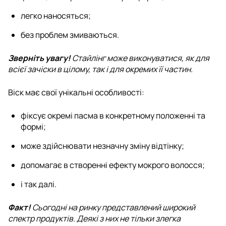
легко наносяться;
без проблем змиваються.
Зверніть увагу!
Стайлінг може виконуватися, як для
всієї зачіски в цілому, так і для окремих її частин.
Віск має свої унікальні особливості:
фіксує окремі пасма в конкретному положенні та
формі;
може здійснювати незначну зміну відтінку;
допомагає в створенні ефекту мокрого волосся;
і так далі.
Факт!
Сьогодні на ринку представлений широкий
спектр продуктів. Деякі з них не тільки злегка