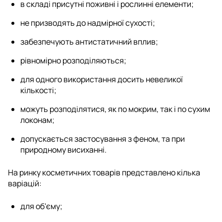
в складі присутні поживні і рослинні елементи;
не призводять до надмірної сухості;
забезпечують антистатичний вплив;
рівномірно розподіляються;
для одного використання досить невеликої
кількості;
можуть розподілятися, як по мокрим, так і по сухим
локонам;
допускається застосування з феном, та при
природному висиханні.
На ринку косметичних товарів представлено кілька
варіацій:
для об'єму;