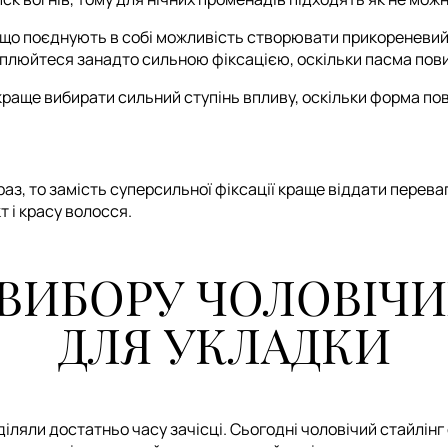
 що поєднують в собі можливість створювати прикореневий 
оплюйтеся занадто сильною фіксацією, оскільки пасма пов
краще вибирати сильний ступінь впливу, оскільки форма пов
аз, то замість суперсильної фіксації краще віддати переваг
 і красу волосся.
ИБОРУ ЧОЛОВІЧИ
ДЛЯ УКЛАДКИ
діляли достатньо часу зачісці. Сьогодні чоловічий стайлінг