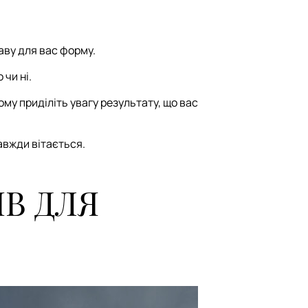
аву для вас форму.
 чи ні.
му приділіть увагу результату, що вас
авжди вітається.
ІВ ДЛЯ