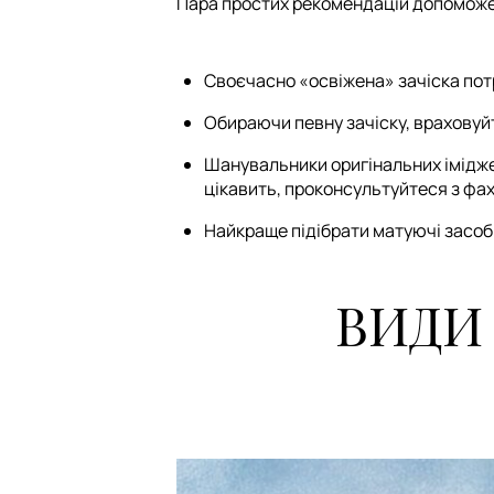
Пара простих рекомендацій допоможе
Своєчасно «освіжена» зачіска пот
Обираючи певну зачіску, враховуйте
Шанувальники оригінальних іміджев
цікавить, проконсультуйтеся з фа
Найкраще підібрати матуючі засоби
ВИДИ 