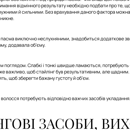
римання відмінного результату необхідно подбати про те, 
пружними й сильними. Без врахування даного фактора можна
зникне.
ь пасма виключно неслухняними, знадобиться додаткове зв
рму, додавала об'єму.
м поглядом. Слабкі і тонкі швидше ламаються, потребують 
уже важливо, щоб стайлінг був результативним, але щадним. 
ять, щоб зберегти бажану густоту й об'єм.
е волосся потребують відповідно важчих засобів укладання
ГОВІ ЗАСОБИ, ВИ