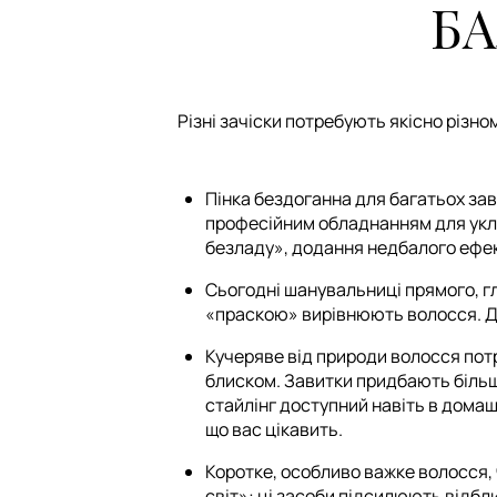
БА
Різні зачіски потребують якісно різном
Пінка бездоганна для багатьох зав
професійним обладнанням для укла
безладу», додання недбалого ефек
Сьогодні шанувальниці прямого, гл
«праскою» вирівнюють волосся. Для
Кучеряве від природи волосся пот
блиском. Завитки придбають більш
стайлінг доступний навіть в домаш
що вас цікавить.
Коротке, особливо важке волосся, 
світ»: ці засоби підсилюють відбл