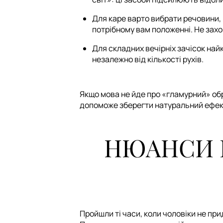
Для каре варто вибрати речовини,
потрібному вам положенні. Не зах
Для складних вечірніх зачісок най
незалежно від кількості рухів.
Якщо мова не йде про «гламурний» обр
допоможе зберегти натуральний ефект
НЮАНСИ В
Пройшли ті часи, коли чоловіки не при