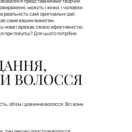
осовувалися представниками творчих
ираженні, можуть і жінки, і чоловіки.
 реальність самі оригінальні ідеї.
ідає саме вашим вимогам.
сь нове і вражає своєю ефективністю,
я при покупці? Для цього потрібно
ДАННЯ,
РИ ВОЛОССЯ
ть, об'єм і довжина волосся. Всі вони
, тим легше і простіше волосся