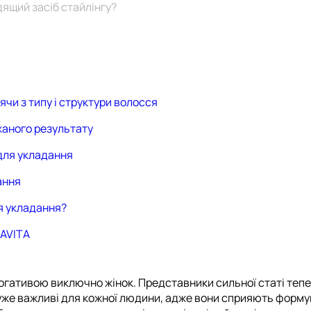
дящий засіб стайлінгу?
чи з типу і структури волосся
жаного результату
для укладання
ання
ля укладання?
DAVITA
огативою виключно жінок. Представники сильної статі тепе
дуже важливі для кожної людини, адже вони сприяють форму