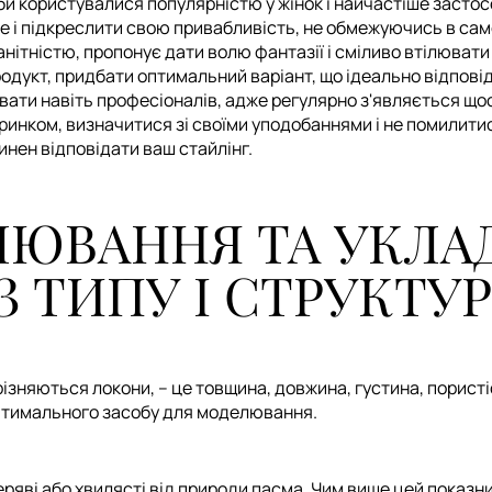
оби користувалися популярністю у жінок і найчастіше заст
е і підкреслити свою привабливість, не обмежуючись в самов
тністю, пропонує дати волю фантазії і сміливо втілювати в
родукт, придбати оптимальний варіант, що ідеально відпов
вати навіть професіоналів, адже регулярно з'являється що
ринком, визначитися зі своїми уподобаннями і не помилитис
инен відповідати ваш стайлінг.
ЮВАННЯ ТА УКЛА
З ТИПУ І СТРУКТУ
різняються локони, – це товщина, довжина, густина, пористіс
птимального засобу для моделювання.
ві або хвилясті від природи пасма. Чим вище цей показник