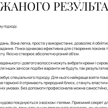
ЖАНОГО РЕЗУЛЬТ
у підході.
дань. Вона легка, проста у використанні, дозволяє й обійти
дання. Пінка однаково ефективна для створення локонів т
ту. Якісно створює абсолютно різний об'єм.
аденького і довгого волосся можуть вибрати креми і сирова
 інших зачісок подібні варіанти не будуть так результатив
ребує спеціального підходу. Для нього найкраще взяти пом
е гармонії й отримають природний блиск, стануть еластичн
ніх умовах. Без допомоги професіоналів можна самостійно 
чудово поєднуються з воском і гелями. Приємний секрет дл
иск вогнів, тому для нічних променадів підходять як не мож