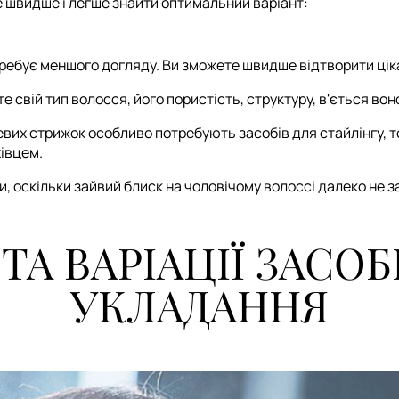
 швидше і легше знайти оптимальний варіант:
ребує меншого догляду. Ви зможете швидше відтворити цік
 свій тип волосся, його пористість, структуру, в'ється воно
их стрижок особливо потребують засобів для стайлінгу, то
хівцем.
, оскільки зайвий блиск на чоловічому волоссі далеко не з
ТА ВАРІАЦІЇ ЗАСОБ
УКЛАДАННЯ