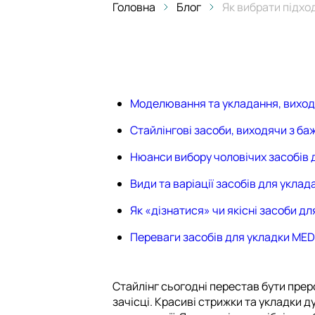
Головна
Блог
Як вибрати підхо
Моделювання та укладання, виходя
Стайлінгові засоби, виходячи з ба
Нюанси вибору чоловічих засобів 
Види та варіації засобів для уклад
Як «дізнатися» чи якісні засоби д
Переваги засобів для укладки ME
Стайлінг сьогодні перестав бути прер
зачісці. Красиві стрижки та укладки 