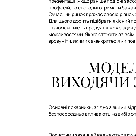
презентації. Якщо раніше подібні зас
професій, то сьогодні отримати бажан
Сучасний ринок вражає своєю різномані
Для цього досить підібрати якісний п
Різноманітність продуктів може здиву
можливостями. Як же стежити за всім 
зрозуміти, якими саме критеріями пов
МОДЕЛ
ВИХОДЯЧИ 
Основні показники, згідно з якими від
безпосередньо впливають на вибір о
Пористими зазвичай вважаються кучеря