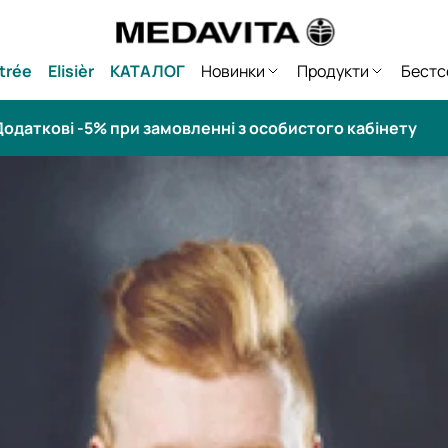
trée
Elisièr
КАТАЛОГ
Новинки
Продукти
Бестс
одаткові -5% при замовленні з особистого кабінету