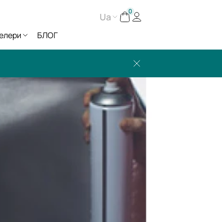
0
Ua
елери
БЛОГ