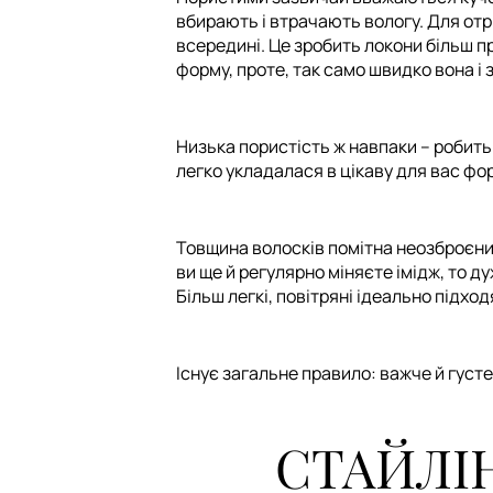
вбирають і втрачають вологу. Для от
всередині. Це зробить локони більш 
форму, проте, так само швидко вона і 
Низька пористість ж навпаки – робит
легко укладалася в цікаву для вас фо
Товщина волосків помітна неозброєни
ви ще й регулярно міняєте імідж, то д
Більш легкі, повітряні ідеально підход
Існує загальне правило: важче й густ
СТАЙЛІН