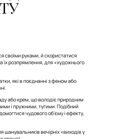
АТУ
ся своїми руками, й скористатися
а їх розпрямлення, для «художнього
тки, які в поєднанні з феном або
ні.
аду або крем, що володіє природним
ими і пружними, тугими. Подібний
домогтися чудового об'єму і ефекту,
я шанувальників вечірніх «виходів у
на краще!