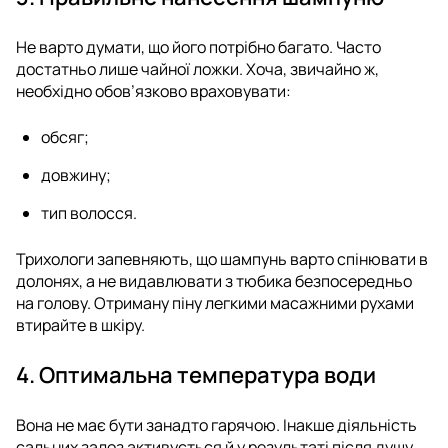
Не варто думати, що його потрібно багато. Часто
достатньо лише чайної ложки. Хоча, звичайно ж,
необхідно обов’язково враховувати:
обсяг;
довжину;
тип волосся.
Трихологи запевняють, що шампунь варто спінювати в
долонях, а не видавлювати з тюбика безпосередньо
на голову. Отриману піну легкими масажними рухами
втирайте в шкіру.
4. Оптимальна температура води
Вона не має бути занадто гарячою. Інакше діяльність
сальних залоз активується й у результаті після душу