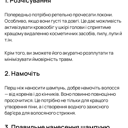
1. Розчісування
Попередньо потрібно ретельно прочесати локони.
Особливо, якщо вони густі та довгі. Це дає можливість
активізувати кровообіг у шкірі голови і сприятиме
кращому видаленню косметичних засобів, пилу, лупи й
т.ін.
Крім того, ви зможете його акуратно розплутати та
мінімізувати ймовірність травм.
2. Намочіть
Перш ніж наносити шампунь, добре намочіть волосся
— від коренів і до кінчиків. Воно повинно повноцінно
просочитися. Це потрібно не тільки для кращого
утворення піни, а і створення водного захисного
бар’єра для волосяного стрижня.
3. Правильне нанесення шампуню