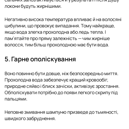
локони будуть жирнішими.
Негативно висока температура впливає й на волосяні
цибулини, що провокує випадання. Тому найкраще,
якщо вода злегка прохолодна або ледь тепла. І
пам’ятайте про пряму залежність — чим жирніше
волосся, тим більш прохолодною має бути вода.
5. Гарне ополіскування
Воно повинно бути довше, ніж безпосередньо миття.
Прохолодна вода забезпечує кращий кровообіг,
природне сяйво і блиск зачіски, активізує зростання.
Обполіскувати потрібно до появи легкого скрипу під
пальцями.
Неповне змивання шампуню призведе до тьмяності,
швидкого забруднення.