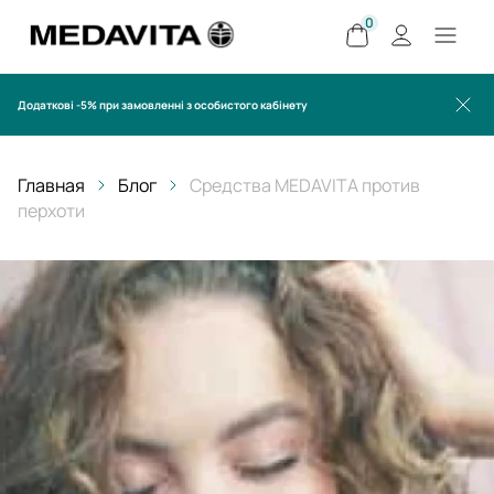
0
Додаткові -5% при замовленні з особистого кабінету
Главная
Блог
Средства MEDAVITA против
перхоти