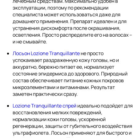
лечебным средствам. Максимально удобен в
эксплуатации, поэтому по рекомендации
специалиста может использоваться даже для
домашнего применения. Препарат идеален и для
устранения дискомфорта после окрашивания,
осветления. Просто распределите его на волосах –
и не смывайте.
Лосьон Lozione Tranquillante
не просто
успокаивает раздраженную кожу головы, но и
аккуратно, бережно питает ее, нормализует
состояние эпидермиса до здорового. Природный
состав обеспечивает питание кожных покровов
микроэлементами и витаминами. Результат
заметен практически сразу.
Lozione Tranquillante спрей
идеально подойдет для
восстановления мелких повреждений,
нормализации кожи головы, ускоренной
регенерации, защиты от губительного воздействия
ультрафиолета. Лосьон применяют для быстрого и