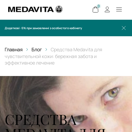
0
Додаткові -5% при замовленні з особистого кабінету
Главная
Блог
Средства Medavita для
чувствительной кожи: бережная забота и
эффективное лечение
СРЕДСТВА