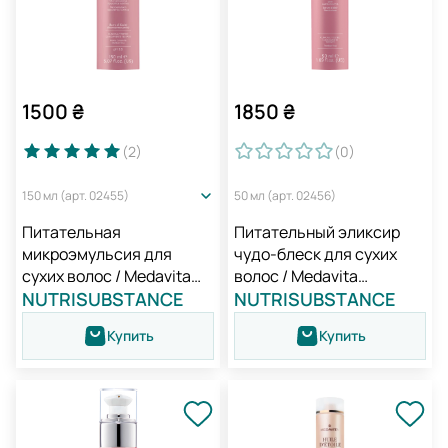
1500
₴
1850
₴
(2
)
(0
)
150 мл (арт. 02455)
50 мл (арт. 02456)
Питательная
Питательный эликсир
микроэмульсия для
чудо-блеск для сухих
сухих волос / Medavita
волос / Medavita
Nutrisubstance Nutritive
NUTRISUBSTANCE
Nutrisubstance Shining
NUTRISUBSTANCE
Repairing Hair
Hair Serum
Купить
Купить
Microemulsion