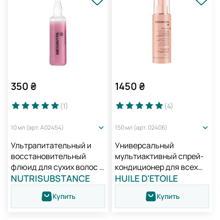
350
₴
1450
₴
(1
)
(4
)
10 мл (арт. A02454)
150 мл (арт. 02406)
Ультрапитательный и
Универсальный
восстановительный
мультиактивный спрей-
флюид для сухих волос /
кондиционер для всех
Medavita Nutrisubstance
NUTRISUBSTANCE
типов волос / Medavita
HUILE D'ETOILE
Nutritive Repairing Hair
Huile D'etoile Dreamfull
Купить
Купить
Fluid
Conditioner All in One