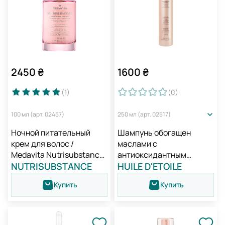
2450
₴
1600
₴
(1
)
(0
)
100 мл (арт. 02457)
250 мл (арт. 02517)
Ночной питательный
Шампунь обогащен
крем для волос /
маслами с
Medavita Nutrisubstance
антиоксидантным
8-hour Rescue Treatment
NUTRISUBSTANCE
действием для блеска и
HUILE D'ETOILE
шелковистости волос /
Купить
Купить
Medavita Huile D'etoile
Shampoo Di Oil Inebriante
NEW