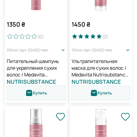
1350
₴
1450
₴
(0
)
(2
)
250 мл (арт. 02450) new
150 мл (арт. 02452) new
Питательный шампунь
Ультрапитательная
для укрепления сухих
маска для сухих волос /
волос / Medavita
Medavita Nutrisubstance
Nutrisubstance Nutrive
NUTRISUBSTANCE
Nutritive Hair Mask
NUTRISUBSTANCE
Shampoo
Купить
Купить