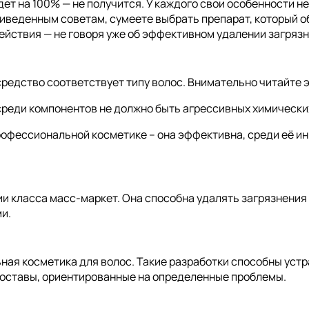
ет на 100% — не получится. У каждого свои особенности не 
иведенным советам, сумеете выбрать препарат, который о
ействия — не говоря уже об эффективном удалении загрязн
 средство соответствует типу волос. Внимательно читайте э
 среди компонентов не должно быть агрессивных химически
офессиональной косметике – она эффективна, среди её ин
 класса масс-маркет. Она способна удалять загрязнения (д
и.
ая косметика для волос. Такие разработки способны устра
составы, ориентированные на определенные проблемы.