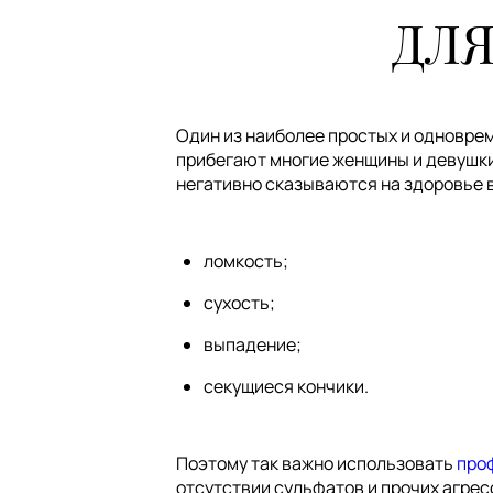
ДЛ
Один из наиболее простых и одновре
прибегают многие женщины и девушки.
негативно сказываются на здоровье в
ломкость;
сухость;
выпадение;
секущиеся кончики.
Поэтому так важно использовать
проф
отсутствии сульфатов и прочих агрес