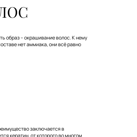
ЛОС
ь образ – окрашивание волос. К нему
оставе нет аммиака, они всё равно
преимущество заключается в
тся кератин, от которого во многом