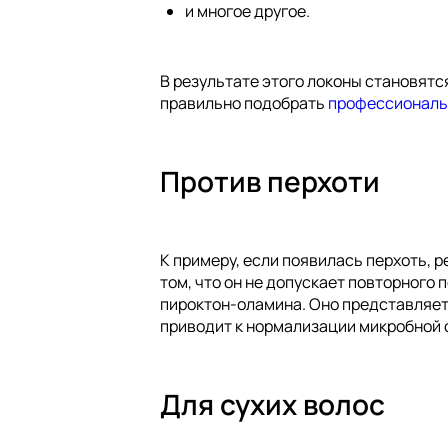
и многое другое.
В результате этого локоны становятс
правильно подобрать
профессиональ
Против перхоти
К примеру, если появилась перхоть,
том, что он не допускает повторного
пироктон-оламина. Оно представляет
приводит к нормализации микробной 
Для сухих волос