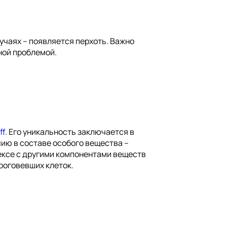
учаях – появляется перхоть. Важно
тной проблемой.
ff
. Его уникальность заключается в
чию в составе особого вещества –
ексе с другими компонентами веществ
роговевших клеток.