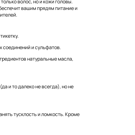
только волос, но и кожи головы.
беспечит вашим прядям питание и
ителей.
тикетку.
х соединений и сульфатов.
гредиентов натуральные масла,
а и то далеко не всегда), но не
нять тусклость и ломкость. Кроме