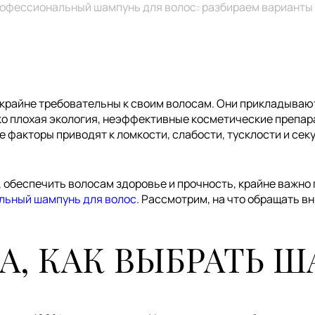
офессиональный шампунь для волос: разбираем варианты
крайне требовательны к своим волосам. Они прикладывают
о плохая экология, неэффективные косметические препара
 факторы приводят к ломкости, слабости, тусклости и сек
, обеспечить волосам здоровье и прочность, крайне важно
ьный шампунь для волос
. Рассмотрим, на что обращать в
ТА, КАК ВЫБРАТЬ 