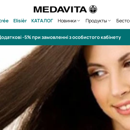
trée
Elisièr
КАТАЛОГ
Новинки
Продукты
Бестс
одаткові -5% при замовленні з особистого кабінету