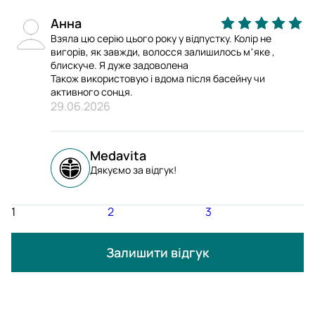
Анна
Взяла цю серію цього року у відпустку. Колір не
вигорів, як завжди, волосся залишилось мʼяке ,
блискуче. Я дуже задоволена
Також використовую і вдома після басейну чи
активного сонця.
29.06.2026
Medavita
Дякуємо за відгук!
1
2
3
Залишити відгук