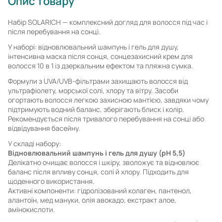
Опис товару
Набір SOLARICH — комплексний догляд для волосся під час і
після перебування на сонці.
У наборі: відновлювальний шампунь і гель для душу,
інтенсивна маска після сонця, сонцезахисний крем для
волосся 10 в 1 із дзеркальним ефектом та пляжна сумка.
Формули з UVA/UVB-фільтрами захищають волосся від
ультрафіолету, морської солі, хлору та вітру. Засоби
огортають волосся легкою захисною мантією, завдяки чому
підтримують водний баланс, зберігають блиск і колір.
Рекомендується після тривалого перебування на сонці або
відвідування басейну.
У складі набору:
Відновлювальний шампунь і гель для душу (pH 5,5)
Делікатно очищає волосся і шкіру, зволожує та відновлює
баланс після впливу сонця, солі й хлору. Підходить для
щоденного використання.
Активні компоненти: гідролізований колаген, пантенол,
алантоїн, мед мануки, олія авокадо, екстракт алое,
амінокислоти.