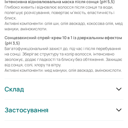
Інтенсивна відновлювальна маска після сонця (pH 5,5)
Глибоко живить і відновлює волосся після сонця та води,
полегшує розчісування, повертає м’якість, еластичність і
блиск.
Активні компоненти: олія ши, олія авокадо, кокосова олія, мед
мануки, амінокислоти.
Сонцезахисний спрей-крем 10 в 1 із дзеркальним ефектом
(pH 3,5)
Багатофункціональний захист до, під час і після перебування
на сонці. Зберігає структуру та колір волосся, інтенсивно
зволожує, додає гладкості та блиску без обтяження. Захищає
від сонця, солі, хлору та вітру.
Активні компоненти: мед мануки, олія авокадо, амінокислоти.
Склад
Застосування