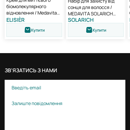
Крем для миттєвого
Набір для захисту від
біомолекулярного
сонця для волосся /
відновлення / Medavita
MEDAVITA SOLARICH
Elisièr Instant Bond Repair
ELISIÈR
SOLARICH
NEW
Leave-in Cream
Купити
Купити
ЗВ’ЯЗАТИСЬ З НАМИ