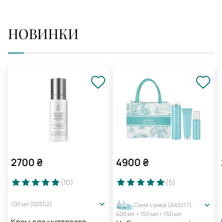
НОВИНКИ
2700
₴
4900
₴
(10
)
(5
)
100 мл (02552)
Синя сумка (AA5117)
400 мл + 150 мл + 150 мл