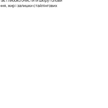
гає глибоко очистити шкіру голови
ня, жир і залишки стайлінгових