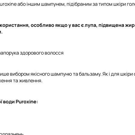
roxine або іншим шампунем, підібраним за типом шкіри гол
користання, особливо якщо у вас є лупа, підвищена жир
и.
 запорука здорового волосся
ише вибором якісного шампуню та бальзаму. Як і для шкіри о
ження та живлення.
 води Puroxine:
подразнень,