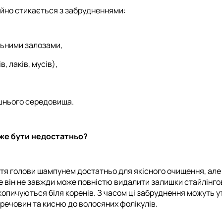
тійно стикається з забрудненнями:
льними залозами,
, лаків, мусів),
ишнього середовища.
же бути недостатньо?
тя голови шампунем достатньо для якісного очищення, але 
 він не завжди може повністю видалити залишки стайлінгови
опичуються біля коренів. З часом ці забруднення можуть у
ечовин та кисню до волосяних фолікулів.