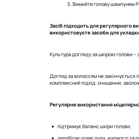
Вимийте голову шампунем Pu
Засіб підходить для регулярного ви
використовуєте засоби для укладк
Культура догляду за шкірою голови –
Догляд за волоссям не закінчується л
комплексний підхід: очищення, зволо
Регулярне використання міцелярної
підтримує баланс шкіри голови,
запобігає появі лупи, жирності та 