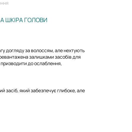
ення
А ШКІРА ГОЛОВИ
агу догляду за волоссям, але нехтують
 перевантажена залишками засобів для
 призводити до ослаблення,
ий засіб, який забезпечує глибоке, але