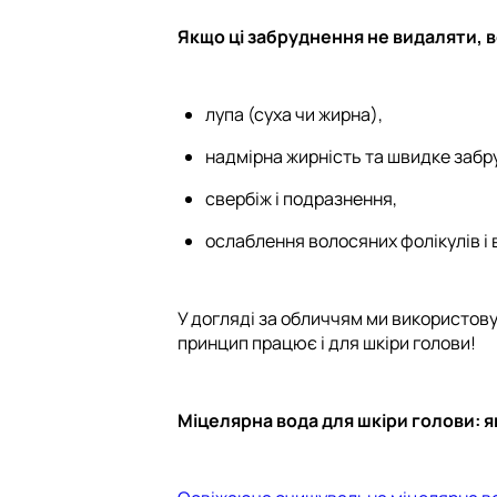
Якщо ці забруднення не видаляти, 
лупа (суха чи жирна),
надмірна жирність та швидке забр
свербіж і подразнення,
ослаблення волосяних фолікулів і 
У догляді за обличчям ми використов
принцип працює і для шкіри голови!
Міцелярна вода для шкіри голови: 