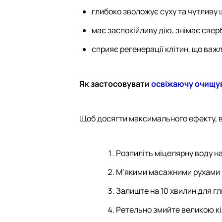
глибоко зволожує суху та чутливу 
має заспокійливу дію, знімає свер
сприяє регенерації клітин, що важ
Як застосовувати
освіжаючу очищув
Щоб досягти максимального ефекту, 
Розпиліть міцелярну воду на
М’якими масажними рухами ро
Залиште на 10 хвилин для гл
Ретельно змийте великою кі