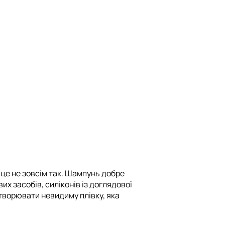
це не зовсім так. Шампунь добре
х засобів, силіконів із доглядової
творювати невидиму плівку, яка