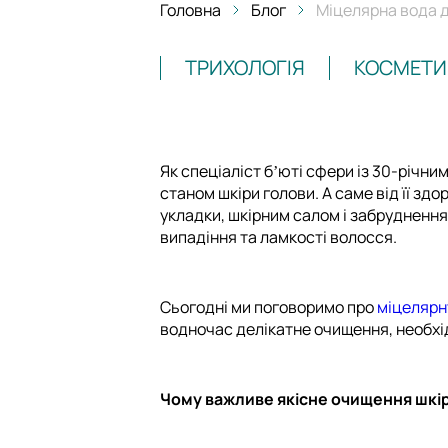
Головна
Блог
Міцелярна вода д
ТРИХОЛОГІЯ
КОСМЕТИ
Як спеціаліст бʼюті сфери із 30-річн
станом шкіри голови. А саме від її зд
укладки, шкірним салом і забрудненн
випадіння та ламкості волосся.
Сьогодні ми поговоримо про
міцелярн
водночас делікатне очищення, необхід
Чому важливе якісне очищення шкі