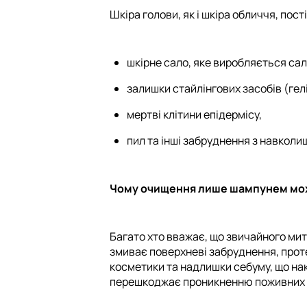
Шкіра голови, як і шкіра обличчя, пос
шкірне сало, яке виробляється са
залишки стайлінгових засобів (гелів
мертві клітини епідермісу,
пил та інші забруднення з навкол
Чому очищення лише шампунем мо
Багато хто вважає, що звичайного мит
змиває поверхневі забруднення, проте
косметики та надлишки себуму, що нак
перешкоджає проникненню поживних р