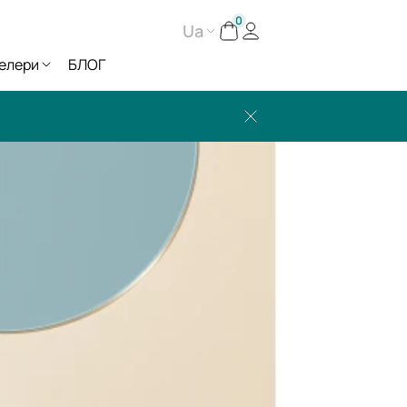
0
Ua
елери
БЛОГ