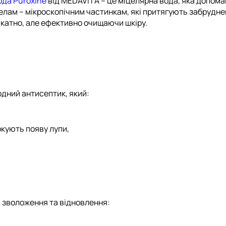
да Puroxine
від MEDAVITA – це міцелярна вода, яка допома
лам – мікроскопічним частинкам, які притягують забруднен
лікатно, але ефективно очищаючи шкіру.
одний антисептик, який:
окують появу лупи,
є зволоження та відновлення: