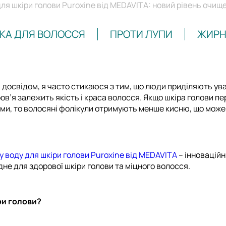
ля шкіри голови Puroxine від MEDAVITA: новий рівень очищ
КА ДЛЯ ВОЛОССЯ
ПРОТИ ЛУПИ
ЖИРН
им досвідом, я часто стикаюся з тим, що люди приділяють ув
оров’я залежить якість і краса волосся. Якщо шкіра голови
ями, то волосяні фолікули отримують менше кисню, що може
у воду для шкіри голови Puroxine від MEDAVITA
– інноваційн
не для здорової шкіри голови та міцного волосся.
ри голови?