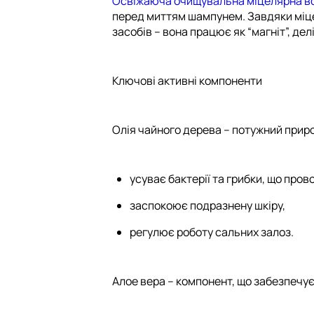
Освіжаюча очищувальна міцелярна во
перед миттям шампунем. Завдяки міце
засобів – вона працює як “магніт”, де
Ключові активні компоненти
Олія чайного дерева – потужний прир
усуває бактерії та грибки, що пров
заспокоює подразнену шкіру,
регулює роботу сальних залоз.
Алое вера – компонент, що забезпечу