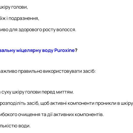
шкіру голови,
біж і подразнення,
ливо для здорового росту волосся.
альну міцелярну воду Puroxine
?
важливо правильно використовувати засіб:
 суху шкіру голови перед миттям.
зподіліть засіб, щоб активні компоненти проникли в шкіру
ибокого очищення та дії активних компонентів.
лькістю води.