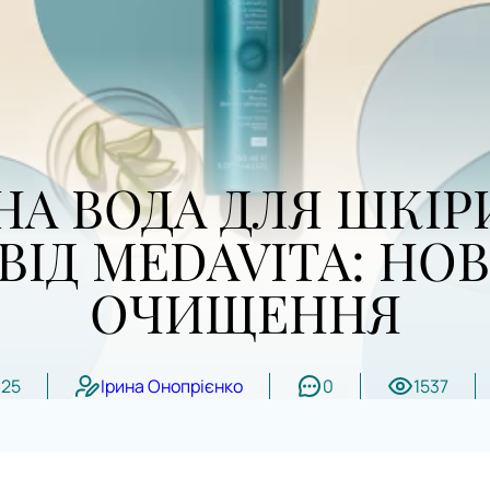
НА ВОДА ДЛЯ ШКІР
ВІД MEDAVITA: НО
ОЧИЩЕННЯ
025
Ірина Онопрієнко
0
1537