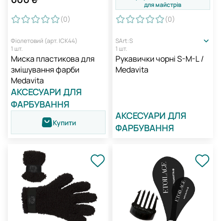
для майстрів
(0
)
(0
)
Фіолетовий (арт. ICK44)
S
Art:S
1 шт.
1 шт.
Миска пластикова для
Рукавички чорні S-M-L /
змішування фарби
Medavita
Medavita
АКСЕСУАРИ ДЛЯ
ФАРБУВАННЯ
АКСЕСУАРИ ДЛЯ
Купити
ФАРБУВАННЯ