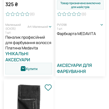
Товар призначено виключно
325
₴
для майстрів
(0
)
(0
)
Маленький
PV1098
Art:Маленький
(ІСК35)
1 шт.
1 шт.
Фарбкарта MEDAVITA
Пензлик професійний
для фарбування волосся
Платина Medavita
УНІКАЛЬНІ
АКСЕСУАРИ
АКСЕСУАРИ ДЛЯ
Купити
ФАРБУВАННЯ