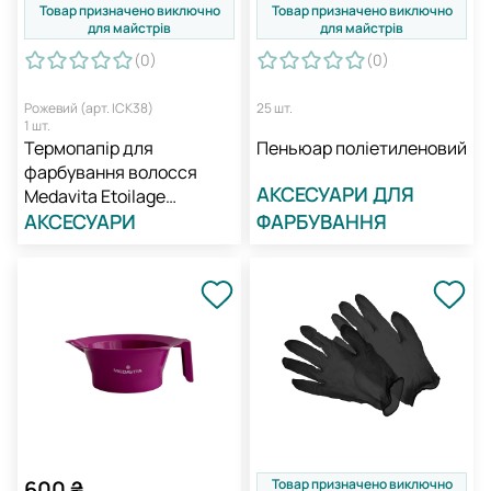
Товар призначено виключно
Товар призначено виключно
для майстрів
для майстрів
(0
)
(0
)
Рожевий (арт. ICK38)
25 шт.
1 шт.
Термопапір для
Пеньюар поліетиленовий
фарбування волосся
АКСЕСУАРИ ДЛЯ
Medavita Etoilage
Platinum
АКСЕСУАРИ
ФАРБУВАННЯ
Товар призначено виключно
600
₴