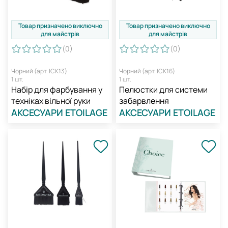
Товар призначено виключно
Товар призначено виключно
для майстрів
для майстрів
(0
)
(0
)
Чорний (арт. ICK13)
Чорний (арт. ICK16)
1 шт.
1 шт.
Набір для фарбування у
Пелюстки для системи
техніках вільної руки
забарвлення
АКСЕСУАРИ ETOILAGE
АКСЕСУАРИ ETOILAGE