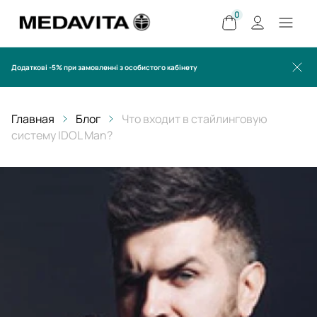
0
Додаткові -5% при замовленні з особистого кабінету
Главная
Блог
Что входит в стайлинговую
систему IDOL Man?