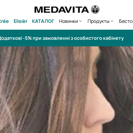
trée
Elisièr
КАТАЛОГ
Новинки
Продукты
Бестс
одаткові -5% при замовленні з особистого кабінету