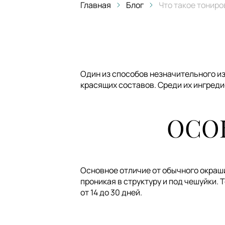
Главная
Блог
Что такое тониро
Один из способов незначительного и
красящих составов. Среди их ингреди
ОСО
Основное отличие от обычного окраши
проникая в структуру и под чешуйки. 
от 14 до 30 дней.